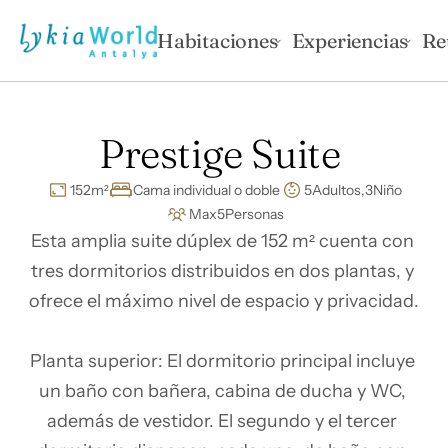
Habitaciones
Experiencias
Re
Prestige Suite 
152
m²
Cama individual o doble
5
Adultos,
3
Niño
Max
5
Personas
Esta amplia suite dúplex de 152 m² cuenta con 
tres dormitorios distribuidos en dos plantas, y 
ofrece el máximo nivel de espacio y privacidad.

Planta superior: El dormitorio principal incluye 
un baño con bañera, cabina de ducha y WC, 
además de vestidor. El segundo y el tercer 