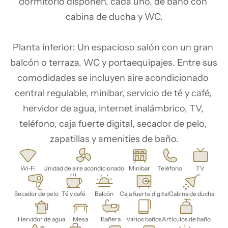
dormitorio disponen, cada uno, de baño con 
cabina de ducha y WC.

Planta inferior: Un espacioso salón con un gran 
balcón o terraza, WC y portaequipajes. Entre sus 
comodidades se incluyen aire acondicionado 
central regulable, minibar, servicio de té y café, 
hervidor de agua, internet inalámbrico, TV, 
teléfono, caja fuerte digital, secador de pelo, 
zapatillas y amenities de baño.
Wi‑Fi
Unidad de aire acondicionado
Minibar
Teléfono
TV
Secador de pelo
Té y café
Balcón
Caja fuerte digital
Cabina de ducha
Hervidor de agua
Mesa
Bañera
Varios baños
Artículos de baño