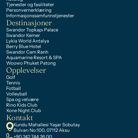
Tjenester og fasiliteter
Personvernerklæring
Informasjonssamfunnstjenester
Destinasjoner
Swandor Topkapı Palace
Swandor Kemer
Lykia World Antalya
Berry Blue Hotel
Swandor Cam Ranh
Aquamarine Resort & SPA
Woowo Phuket Patong
Opplevelser
Golf
Tennis
Fotball
Volleyball
Spa og velvære
Rino Kids Club
Xone Night Club
Kontakt
Kundu Mahallesi Yaşar Sobutay 
Bulvarı No:100, 07112 Aksu
+90 242 744 26 00