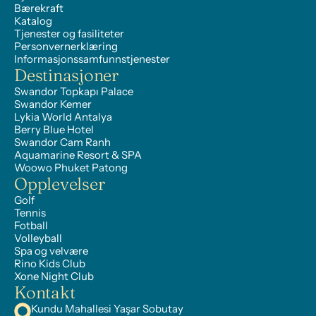
Bærekraft
Katalog
Tjenester og fasiliteter
Personvernerklæring
Informasjonssamfunnstjenester
Destinasjoner
Swandor Topkapı Palace
Swandor Kemer
Lykia World Antalya
Berry Blue Hotel
Swandor Cam Ranh
Aquamarine Resort & SPA
Woowo Phuket Patong
Opplevelser
Golf
Tennis
Fotball
Volleyball
Spa og velvære
Rino Kids Club
Xone Night Club
Kontakt
Kundu Mahallesi Yaşar Sobutay 