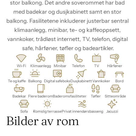
stor balkong. Det andre soverommet har bad 
med badekar og dusjkabinett samt en stor 
balkong. Fasilitetene inkluderer justerbar sentral 
klimaanlegg, minibar, te- og kaffeoppsett, 
vannkoker, trådløst internett, TV, telefon, digital 
safe, hårføner, tøfler og badeartikler.
Wi-Fi
Klimaanlegg
Minibar
Telefon
TV
Hårføner
Te og kaffe
Balkong
Digital safeboks
Dusjkabinett
Vannkoker
Bord
Badekar
Flere baderom
Baderomsfasiliteter
Tøfler
Sitteområde
Sofa
Romslig terrasse
Privat innendørsbasseng
Jacuzzi
Bilder av rom