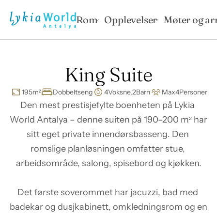
Rom
Opplevelser
Møter og a
King Suite
195
m²
Dobbeltseng
4
Voksne,
2
Barn
Max
4
Personer
Den mest prestisjefylte boenheten på Lykia 
World Antalya – denne suiten på 190–200 m² har 
sitt eget private innendørsbasseng. Den 
romslige planløsningen omfatter stue, 
arbeidsområde, salong, spisebord og kjøkken.

Det første soverommet har jacuzzi, bad med 
badekar og dusjkabinett, omkledningsrom og en 