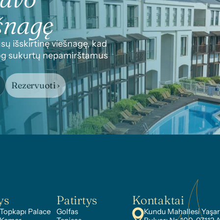
šnagę
sų išskirtinę viešnagę, kad 
 jog sukurtų nepamirštamus 
Rezervuoti ›
ys
Patirtys
Kontaktai
Topkapı Palace
Golfas
Kundu Mahallesi Yaşar