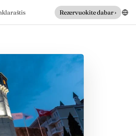
nklaraštis
Rezervuokite dabar ›