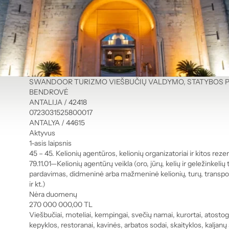
SWANDOOR TURIZMO VIEŠBUČIŲ VALDYMO, STATYBOS P
BENDROVĖ
ANTALIJA / 42418
0723031525800017
ANTALYA / 44615
Aktyvus
1-asis laipsnis
45 – 45. Kelionių agentūros, kelionių organizatoriai ir kitos re
79.11.01—Kelionių agentūrų veikla (oro, jūrų, kelių ir geležinkelių
pardavimas, didmeninė arba mažmeninė kelionių, turų, transpo
ir kt.)
Nėra duomenų
270 000 000,00 TL
Viešbučiai, moteliai, kempingai, svečių namai, kurortai, atostogų
kepyklos, restoranai, kavinės, arbatos sodai, skaityklos, kaljanų 