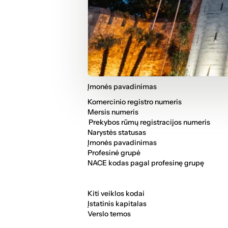
Įmonės pavadinimas
Komercinio registro numeris
Mersis numeris
Prekybos rūmų registracijos numeris
Narystės statusas
Įmonės pavadinimas
Profesinė grupė
NACE kodas pagal profesinę grupę
Kiti veiklos kodai
Įstatinis kapitalas
Verslo temos