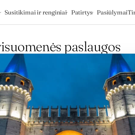
i
Susitikimai ir renginiai
Patirtys
Pasiūlymai
Ti
visuomenės paslaugos