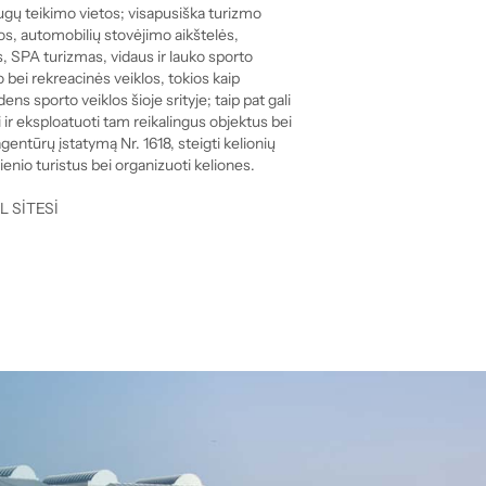
gų teikimo vietos; visapusiška turizmo 
nos, automobilių stovėjimo aikštelės, 
 SPA turizmas, vidaus ir lauko sporto 
o bei rekreacinės veiklos, tokios kaip 
ns sporto veiklos šioje srityje; taip pat gali 
i ir eksploatuoti tam reikalingus objektus bei 
gentūrų įstatymą Nr. 1618, steigti kelionių 
ienio turistus bei organizuoti keliones. 
 SİTESİ