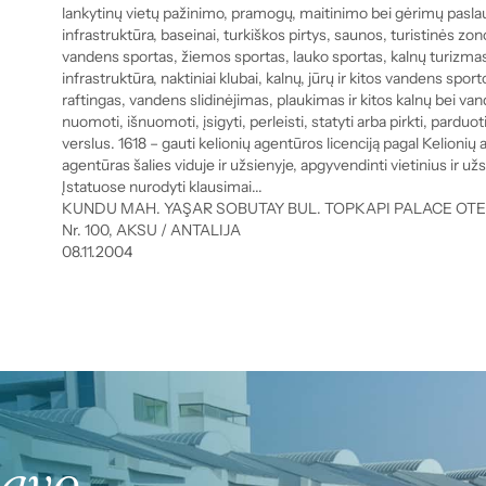
lankytinų vietų pažinimo, pramogų, maitinimo bei gėrimų paslau
infrastruktūra, baseinai, turkiškos pirtys, saunos, turistinės zo
vandens sportas, žiemos sportas, lauko sportas, kalnų turizmas,
infrastruktūra, naktiniai klubai, kalnų, jūrų ir kitos vandens sport
raftingas, vandens slidinėjimas, plaukimas ir kitos kalnų bei vande
nuomoti, išnuomoti, įsigyti, perleisti, statyti arba pirkti, parduot
verslus. 1618 – gauti kelionių agentūros licenciją pagal Kelionių a
agentūras šalies viduje ir užsienyje, apgyvendinti vietinius ir užs
Įstatuose nurodyti klausimai...
KUNDU MAH. YAŞAR SOBUTAY BUL. TOPKAPI PALACE OTEL
Nr. 100, AKSU / ANTALIJA
08.11.2004
savo