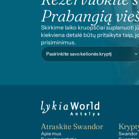
Prabangią vie
Skirkime laiko kruopščiai suplanuoti jū
kiekviena detalė būtų pritaikyta taip,
prisiminimus.
Atraskite Swandor
Krypt
Apie mus
Swandor 