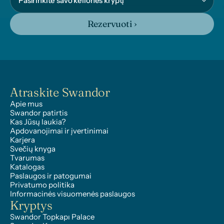
Rezervuoti ›
Atraskite Swandor
Apie mus
Swandor patirtis
Kas Jūsų laukia?
Apdovanojimai ir įvertinimai
Karjera
Svečių knyga
Tvarumas
Katalogas
Paslaugos ir patogumai
Privatumo politika
Informacinės visuomenės paslaugos
Kryptys
Swandor Topkapı Palace