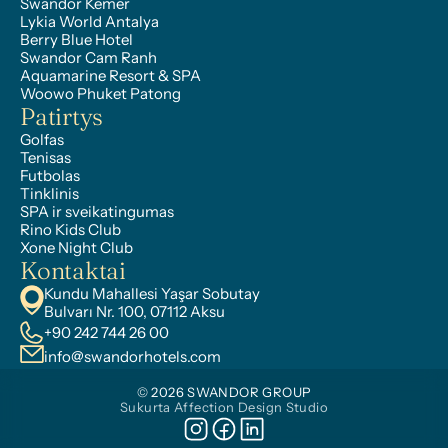
Swandor Kemer
Lykia World Antalya
Berry Blue Hotel
Swandor Cam Ranh
Aquamarine Resort & SPA
Woowo Phuket Patong
Patirtys
Golfas
Tenisas
Futbolas
Tinklinis
SPA ir sveikatingumas
Rino Kids Club
Xone Night Club
Kontaktai
Kundu Mahallesi Yaşar Sobutay 
Bulvarı Nr. 100, 07112 Aksu
+90 242 744 26 00
info@swandorhotels.com
© 2026 SWANDOR GROUP
Sukurta Affection Design Studio