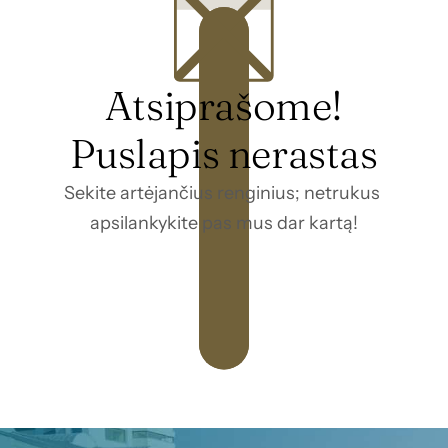
Atsiprašome!
Puslapis nerastas
Sekite artėjančius renginius; netrukus 
apsilankykite pas mus dar kartą!