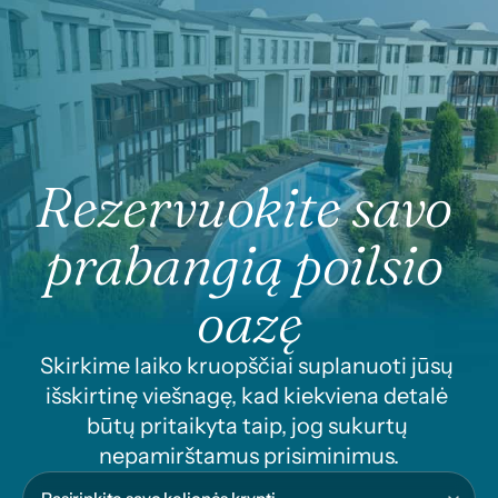
Rezervuokite savo 
prabangią poilsio 
oazę
Skirkime laiko kruopščiai suplanuoti jūsų 
išskirtinę viešnagę, kad kiekviena detalė 
būtų pritaikyta taip, jog sukurtų 
nepamirštamus prisiminimus.