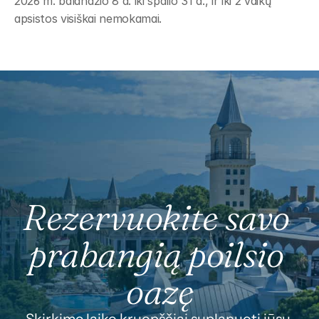
2026 m. balandžio 8 d. iki spalio 31 d., ir iki 2 vaikų 
apsistos visiškai nemokamai.
Rezervuokite savo 
prabangią poilsio 
oazę