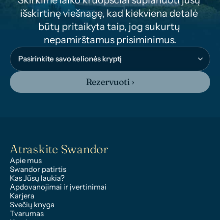
Skirkime laiko kruopščiai suplanuoti jūsų 
išskirtinę viešnagę, kad kiekviena detalė 
būtų pritaikyta taip, jog sukurtų 
nepamirštamus prisiminimus.
Rezervuoti ›
Atraskite Swandor
Apie mus
Swandor patirtis
Kas Jūsų laukia?
Apdovanojimai ir įvertinimai
Karjera
Svečių knyga
Tvarumas