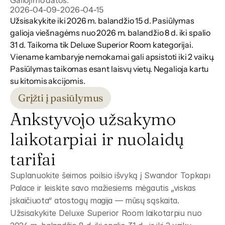
Galiojimo datos:
2026-04-09
-
2026-04-15
Užsisakykite iki 2026 m. balandžio 15 d. Pasiūlymas 
galioja viešnagėms nuo 2026 m. balandžio 8 d. iki spalio 
31 d. Taikoma tik Deluxe Superior Room kategorijai. 
Viename kambaryje nemokamai gali apsistoti iki 2 vaikų. 
Pasiūlymas taikomas esant laisvų vietų. Negalioja kartu 
su kitomis akcijomis.
Grįžti į pasiūlymus
Ankstyvojo užsakymo 
laikotarpiai ir nuolaidų 
tarifai
Suplanuokite šeimos poilsio išvyką į Swandor Topkapı 
Palace ir leiskite savo mažiesiems mėgautis „viskas 
įskaičiuota“ atostogų magija — mūsų sąskaita. 
Užsisakykite Deluxe Superior Room laikotarpiu nuo 