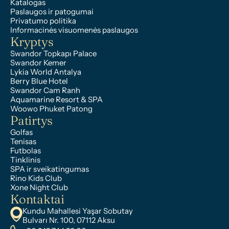
Katalogas
Paslaugos ir patogumai
Privatumo politika
Informacinės visuomenės paslaugos
Kryptys
Swandor Topkapı Palace
Swandor Kemer
Lykia World Antalya
Berry Blue Hotel
Swandor Cam Ranh
Aquamarine Resort & SPA
Woowo Phuket Patong
Patirtys
Golfas
Tenisas
Futbolas
Tinklinis
SPA ir sveikatingumas
Rino Kids Club
Xone Night Club
Kontaktai
Kundu Mahallesi Yaşar Sobutay 
Bulvarı Nr. 100, 07112 Aksu