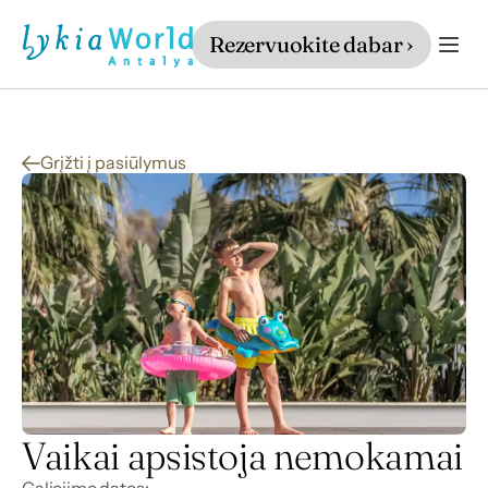
Rezervuokite dabar ›
Grįžti į pasiūlymus
Vaikai apsistoja nemokamai