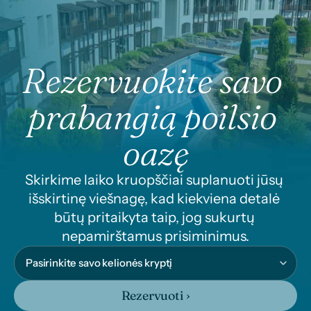
Rezervuokite savo 
prabangią poilsio 
oazę
Skirkime laiko kruopščiai suplanuoti jūsų 
išskirtinę viešnagę, kad kiekviena detalė 
būtų pritaikyta taip, jog sukurtų 
nepamirštamus prisiminimus.
Rezervuoti ›