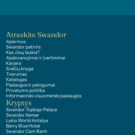
Atraskite Swandor
Apie mus
Swandor patirtis
Kas Jūsų laukia?
Apdovanojimai ir įvertinimai
Karjera
Svečių knyga
Tvarumas
Katalogas
Paslaugos ir patogumai
Privatumo politika
Informacinės visuomenės paslaugos
Kryptys
Swandor Topkapı Palace
Swandor Kemer
Lykia World Antalya
Berry Blue Hotel
Swandor Cam Ranh