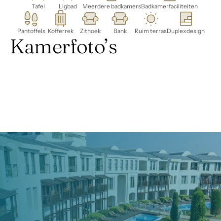
Tafel
Ligbad
Meerdere badkamers
Badkamerfaciliteiten
Pantoffels
Kofferrek
Zithoek
Bank
Ruim terras
Duplexdesign
Kamerfoto’s