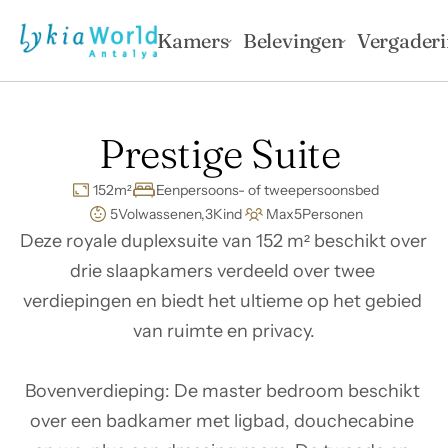
Kamers
Belevingen
Vergader
Prestige Suite 
152
m²
Eenpersoons- of tweepersoonsbed
5
Volwassenen,
3
Kind
Max
5
Personen
Deze royale duplexsuite van 152 m² beschikt over 
drie slaapkamers verdeeld over twee 
verdiepingen en biedt het ultieme op het gebied 
van ruimte en privacy.

Bovenverdieping: De master bedroom beschikt 
over een badkamer met ligbad, douchecabine 