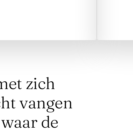
et zich 
cht vangen 
 waar de 