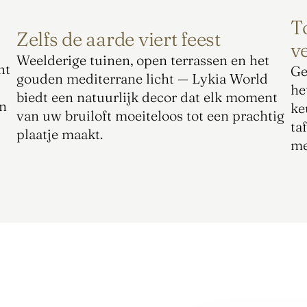
To
Zelfs de aarde viert feest
v
Weelderige tuinen, open terrassen en het 
t 
Ge
gouden mediterrane licht — Lykia World 
he
biedt een natuurlijk decor dat elk moment 
n 
ke
van uw bruiloft moeiteloos tot een prachtig 
ta
plaatje maakt.
me