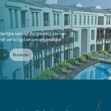
rlijke verblijf zorgvuldig samen 
rdt verzorgd en onvergetelijke 
Boeken ›