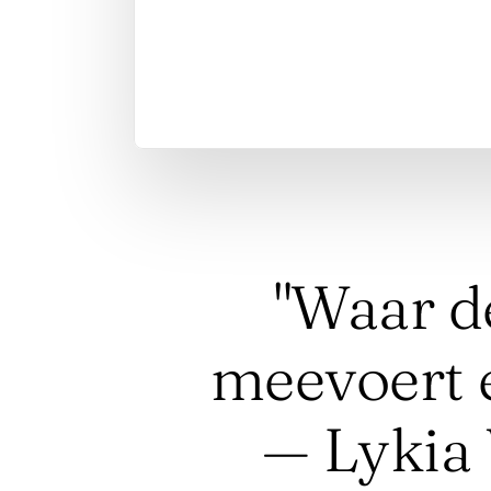
"Waar de
meevoert e
— Lykia 