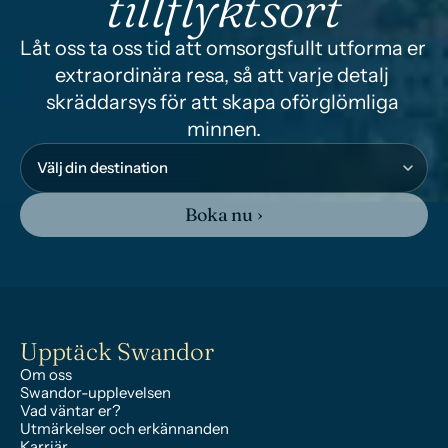
tillflyktsort
Låt oss ta oss tid att omsorgsfullt utforma er 
extraordinära resa, så att varje detalj 
skräddarsys för att skapa oförglömliga 
minnen.
Boka nu ›
Upptäck Swandor
Om oss
Swandor-upplevelsen
Vad väntar er?
Utmärkelser och erkännanden
Karriär