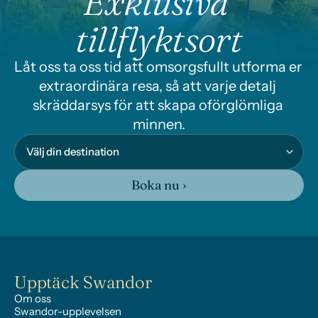
Exklusiva 
tillflyktsort
Låt oss ta oss tid att omsorgsfullt utforma er 
extraordinära resa, så att varje detalj 
skräddarsys för att skapa oförglömliga 
minnen.
Boka nu ›
Upptäck Swandor
Om oss
Swandor-upplevelsen