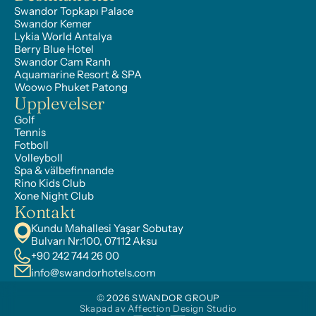
Swandor Topkapı Palace
Swandor Kemer
Lykia World Antalya
Berry Blue Hotel
Swandor Cam Ranh
Aquamarine Resort & SPA
Woowo Phuket Patong
Upplevelser
Golf
Tennis
Fotboll
Volleyboll
Spa & välbefinnande
Rino Kids Club
Xone Night Club
Kontakt
Kundu Mahallesi Yaşar Sobutay 
Bulvarı Nr:100, 07112 Aksu
+90 242 744 26 00
info@swandorhotels.com
© 2026 SWANDOR GROUP
Skapad av Affection Design Studio