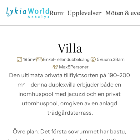
Rum
Upplevelser
Möten & ev
Villa
195
m²
Enkel- eller dubbelsäng
5
Vuxna,
3
Barn
Max
5
Personer
Den ultimata privata tillflyktsorten på 190–200 
m² – denna duplexvilla erbjuder både en 
inomhuspool med jacuzzi och en privat 
utomhuspool, omgiven av en anlagd 
trädgårdsterrass.

Övre plan: Det första sovrummet har bastu, 