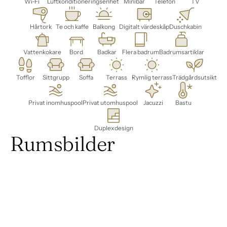
Wi‑Fi
Luftkonditioneringsenhet
Minibar
Telefon
TV
Hårtork
Te och kaffe
Balkong
Digitalt värdeskåp
Duschkabin
Vattenkokare
Bord
Badkar
Flera badrum
Badrumsartiklar
Tofflor
Sittgrupp
Soffa
Terrass
Rymlig terrass
Trädgårdsutsikt
Privat inomhuspool
Privat utomhuspool
Jacuzzi
Bastu
Duplexdesign
Rumsbilder