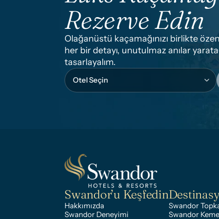
Rezerve Edin
Olağanüstü kaçamağınızı birlikte özenl
her bir detayı, unutulmaz anılar yaratac
tasarlayalım.
Swandor’u Keşfedin
Destinas
Hakkımızda
Swandor Topka
Swandor Deneyimi
Swandor Keme