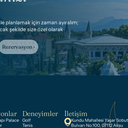
e planlamak için zaman ayıralım; 
ak şekilde size özel olarak 
Rezervasyon ›
yonlar
Deneyimler
İletişim
pı Palace
Golf
Kundu Mahallesi Yaşar Sobut
r
Tenis
Bulvarı No:100, 07112 Aksu