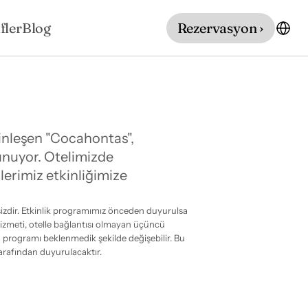
fler
Blog
Rezervasyon ›
inleşen "Cocahontas", 
nuyor. Otelimizde 
erimiz etkinliğimize 
sizdir. Etkinlik programımız önceden duyurulsa 
k hizmeti, otelle bağlantısı olmayan üçüncü 
n programı beklenmedik şekilde değişebilir. Bu 
l tarafından duyurulacaktır.