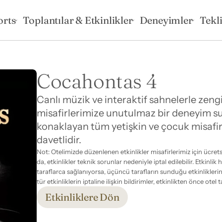
orts
Toplantılar & Etkinlikler
Deneyimler
Tekli
Cocahontas 4
Canlı müzik ve interaktif sahnelerle zeng
misafirlerimize unutulmaz bir deneyim su
konaklayan tüm yetişkin ve çocuk misafirl
davetlidir.
Not: Otelimizde düzenlenen etkinlikler misafirlerimiz için ücret
da, etkinlikler teknik sorunlar nedeniyle iptal edilebilir. Etkinli
taraflarca sağlanıyorsa, üçüncü tarafların sunduğu etkinlikleri
tür etkinliklerin iptaline ilişkin bildirimler, etkinlikten önce ote
Etkinliklere Dön