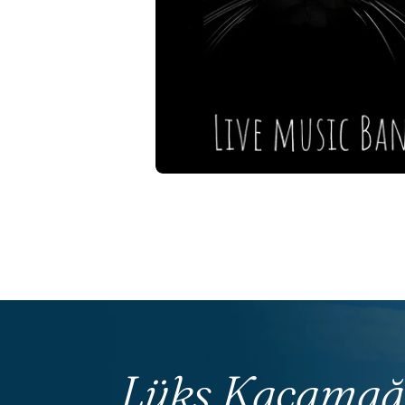
Lüks Kaçamağı