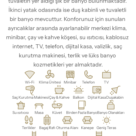
tuvaletin yer aldığı şık bir banyo bulunmaktadır. 
İkinci yatak odasında ise duş kabinli ve tuvaletli 
bir banyo mevcuttur. Konforunuz için sunulan 
ayrıcalıklar arasında ayarlanabilir merkezi klima, 
minibar, çay ve kahve köşesi, su ısıtıcısı, kablosuz 
internet, TV, telefon, dijital kasa, valizlik, saç 
kurutma makinesi, terlik ve lüks banyo 
kozmetikleri yer almaktadır.
Wi-Fi
Klima Ünitesi
Minibar
Telefon
TV
Saç Kurutma Makinesi
Çay & Kahve
Balkon
Dijital Kasa
Duşakabin
Su ısıtıcısı
Masa
Küvet
Birden Fazla Banyo
Banyo Olanakları
Terlikler
Bagaj Rafı
Oturma Alanı
Kanepe
Geniş Teras