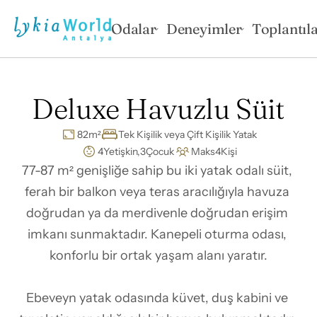
Odalar
Deneyimler
Toplantıla
Deluxe Havuzlu Süit
82
m²
Tek Kişilik veya Çift Kişilik Yatak
4
Yetişkin,
3
Çocuk
Maks
4
Kişi
77-87 m² genişliğe sahip bu iki yatak odalı süit, 
ferah bir balkon veya teras aracılığıyla havuza 
doğrudan ya da merdivenle doğrudan erişim 
imkanı sunmaktadır. Kanepeli oturma odası, 
konforlu bir ortak yaşam alanı yaratır.

Ebeveyn yatak odasında küvet, duş kabini ve 