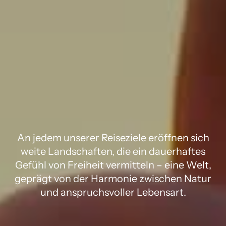
Seien Sie ganz im 
Moment. Im 
Lykia World.
An jedem unserer Reiseziele eröffnen sich
weite Landschaften, die ein dauerhaftes
Gefühl von Freiheit vermitteln – eine Welt,
geprägt von der Harmonie zwischen Natur
und anspruchsvoller Lebensart.