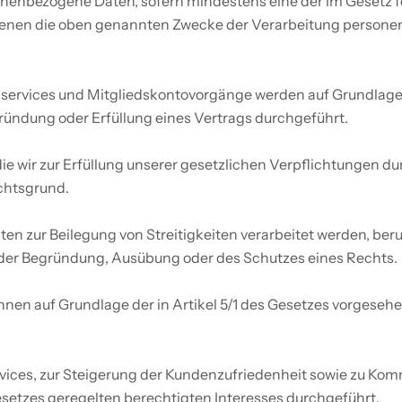
onenbezogene Daten, sofern mindestens eine der im Gesetz 
 denen die oben genannten Zwecke der Verarbeitung persone
ervices und Mitgliedskontovorgänge werden auf Grundlage de
ündung oder Erfüllung eines Vertrags durchgeführt. 
chtsgrund. 
n zur Beilegung von Streitigkeiten verarbeitet werden, beruh
der Begründung, Ausübung oder des Schutzes eines Rechts. 
en auf Grundlage der in Artikel 5/1 des Gesetzes vorgesehe
rvices, zur Steigerung der Kundenzufriedenheit sowie zu Ko
Gesetzes geregelten berechtigten Interesses durchgeführt.