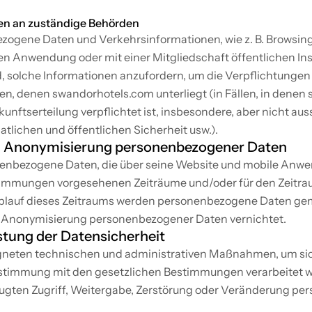
n an zuständige Behörden
ogene Daten und Verkehrsinformationen, wie z. B. Browsi
n Anwendung oder mit einer Mitgliedschaft öffentlichen Ins
nd, solche Informationen anzufordern, um die Verpflichtunge
n, denen swandorhotels.com unterliegt (in Fällen, in denen 
kunftserteilung verpflichtet ist, insbesondere, aber nicht au
atlichen und öffentlichen Sicherheit usw.).
nd Anonymisierung personenbezogener Daten
nbezogene Daten, die über seine Website und mobile Anwendu
timmungen vorgesehenen Zeiträume und/oder für den Zeitrau
h Ablauf dieses Zeitraums werden personenbezogene Daten g
r Anonymisierung personenbezogener Daten vernichtet.
tung der Datensicherheit
igneten technischen und administrativen Maßnahmen, um sich
timmung mit den gesetzlichen Bestimmungen verarbeitet we
gten Zugriff, Weitergabe, Zerstörung oder Veränderung per