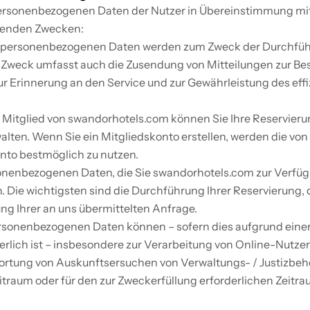
personenbezogenen Daten der Nutzer in Übereinstimmung mi
genden Zwecken:
re personenbezogenen Daten werden zum Zweck der Durchführ
r Zweck umfasst auch die Zusendung von Mitteilungen zur Bes
r Erinnerung an den Service und zur Gewährleistung des effi
 Mitglied von swandorhotels.com können Sie Ihre Reservieru
lten. Wenn Sie ein Mitgliedskonto erstellen, werden die vo
onto bestmöglich zu nutzen.
nenbezogenen Daten, die Sie swandorhotels.com zur Verfügun
 Die wichtigsten sind die Durchführung Ihrer Reservierung, 
g Ihrer an uns übermittelten Anfrage.
ersonenbezogenen Daten können – sofern dies aufgrund einer
erlich ist – insbesondere zur Verarbeitung von Online-Nutz
ortung von Auskunftsersuchen von Verwaltungs- / Justizbehö
raum oder für den zur Zweckerfüllung erforderlichen Zeitraum