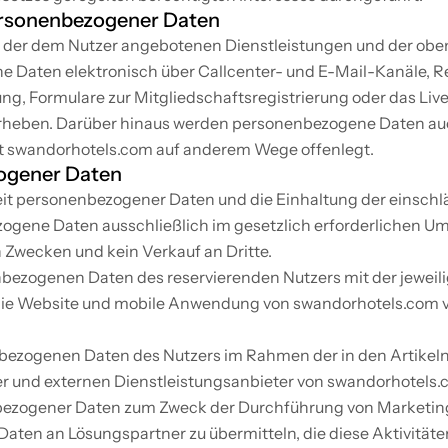
ersonenbezogener Daten
der dem Nutzer angebotenen Dienstleistungen und der obe
Daten elektronisch über Callcenter- und E-Mail-Kanäle, Re
g, Formulare zur Mitgliedschaftsregistrierung oder das Liv
rheben. Darüber hinaus werden personenbezogene Daten auch
t swandorhotels.com auf anderem Wege offenlegt.
ogener Daten
rheit personenbezogener Daten und die Einhaltung der einsc
gene Daten ausschließlich im gesetzlich erforderlichen Umfa
 Zwecken und kein Verkauf an Dritte.
bezogenen Daten des reservierenden Nutzers mit der jeweili
r die Website und mobile Anwendung von swandorhotels.co
ezogenen Daten des Nutzers im Rahmen der in den Artikeln 
 und externen Dienstleistungsanbieter von swandorhotels.
bezogener Daten zum Zweck der Durchführung von Marketing-
h, Daten an Lösungspartner zu übermitteln, die diese Aktivitä