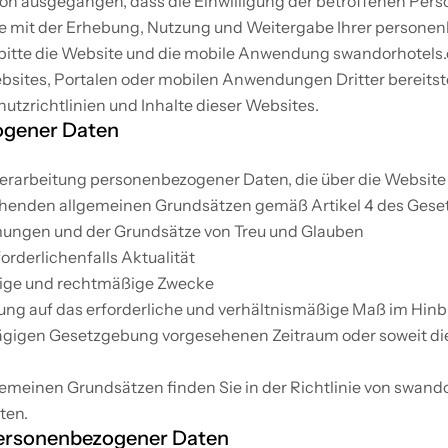
on ausgegangen, dass die Einwilligung der betroffenen Perso
ie mit der Erhebung, Nutzung und Weitergabe Ihrer personen
e bitte die Website und die mobile Anwendung swandorhotels.
sites, Portalen oder mobilen Anwendungen Dritter bereitst
utzrichtlinien und Inhalte dieser Websites.
ogener Daten
Verarbeitung personenbezogener Daten, die über die Websit
ehenden allgemeinen Grundsätzen gemäß Artikel 4 des Gese
mungen und der Grundsätze von Treu und Glauben
orderlichenfalls Aktualität
utige und rechtmäßige Zwecke
ng auf das erforderliche und verhältnismäßige Maß im Hinb
ägigen Gesetzgebung vorgesehenen Zeitraum oder soweit die
lgemeinen Grundsätzen finden Sie in der Richtlinie von swand
ten.
personenbezogener Daten