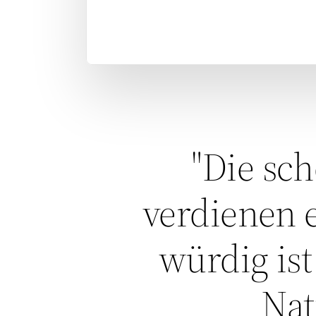
"Die sc
verdienen e
würdig ist
Nat