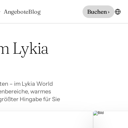
Angebote
Blog
Buchen ›
m Lykia 
ten – im Lykia World 
enbereiche, warmes 
größter Hingabe für Sie 