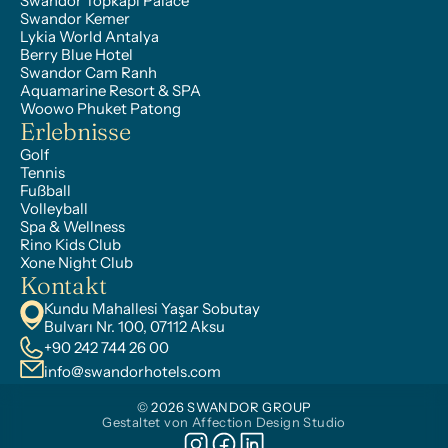
Swandor Topkapı Palace
Swandor Kemer
Lykia World Antalya
Berry Blue Hotel
Swandor Cam Ranh
Aquamarine Resort & SPA
Woowo Phuket Patong
Erlebnisse
Golf
Tennis
Fußball
Volleyball
Spa & Wellness
Rino Kids Club
Xone Night Club
Kontakt
Kundu Mahallesi Yaşar Sobutay 
Bulvarı Nr. 100, 07112 Aksu
+90 242 744 26 00
info@swandorhotels.com
© 2026 SWANDOR GROUP
Gestaltet von Affection Design Studio