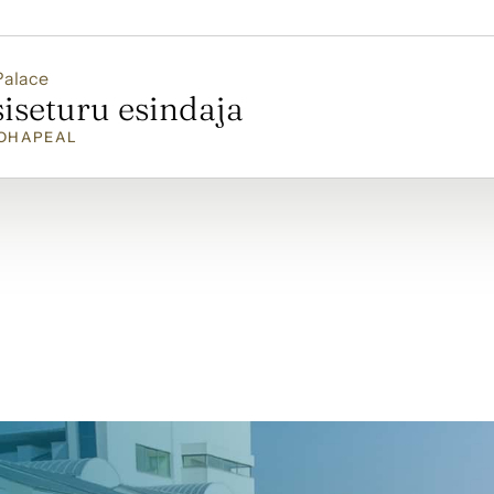
Palace
iseturu esindaja
OHAPEAL