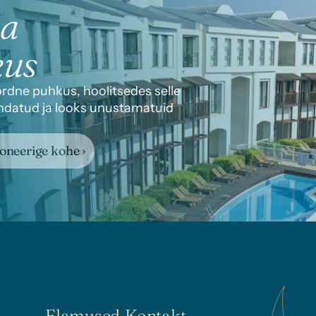
ma
kus
dne puhkus, hoolitsedes selle 
handatud ja looks unustamatuid 
oneerige kohe ›
Elamused
Kontakt