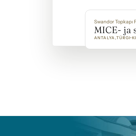
Swandor Topkapı 
MICE- ja s
ANTALYA
,
TÜRGI
•
K