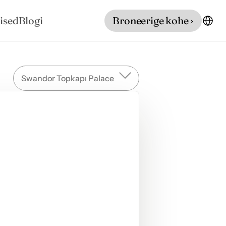
ised
Blogi
Broneerige kohe ›
Swandor Topkapı Palace