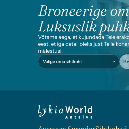
Broneerige o
Luksuslik puh
Võtame aega, et kujundada Teie erakor
eest, et iga detail oleks just Teile ko
mälestusi.
Br
Avastage Swandor
Sihtkohad