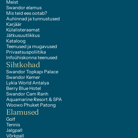
Meist
Swandor elamus
Mis teid ees ootab?
Auhinnad ja tunnustused
Karjäär
Külalisteraamat
Jätkusuutlikkus
Kataloog
Teenused ja mugavused
Privaatsuspoliitika
Infoühiskonna teenused
Sihtkohad
Swandor Topkapı Palace
Swandor Kemer
Lykia World Antalya
Berry Blue Hotel
Swandor Cam Ranh
Aquamarine Resort & SPA
Woowo Phuket Patong
Elamused
Golf
Tennis
Jalgpall
Võrkpall