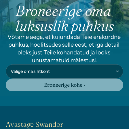
Broneerige oma 
luksuslik puhkus
Võtame aega, et kujundada Teie erakordne 
puhkus, hoolitsedes selle eest, et iga detail 
oleks just Teile kohandatud ja looks 
unustamatuid mälestusi.
Broneerige kohe ›
Avastage Swandor