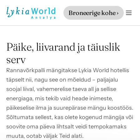
Broneerige kohe ›
Päike, liivarand ja täiuslik 
serv
Rannavõrkpalli mängitakse Lykia World hotellis 
täpselt nii, nagu see on mõeldud – paljajalu 
soojal liival, vahemerelise taeva all ja sellise 
energiaga, mis tekib vaid heade inimeste, 
päikeselise ilma ja suurepärase mängu koostöös. 
Sõltumata sellest, kas olete kogenud mängija või 
soovite oma päeva lihtsalt veidi tempokamaks 
muuta, ootab väljak Teid alati.