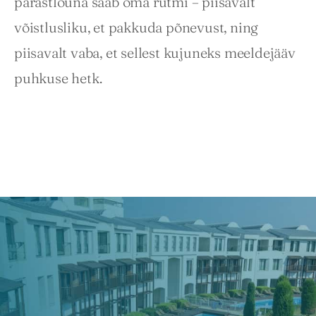
pärastlõuna saab oma rütmi – piisavalt 
võistlusliku, et pakkuda põnevust, ning 
piisavalt vaba, et sellest kujuneks meeldejääv 
puhkuse hetk.