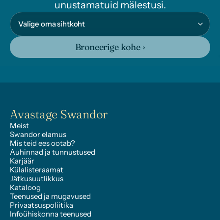
unustamatuid mälestusi.
Broneerige kohe ›
Avastage Swandor
Meist
Swandor elamus
Mis teid ees ootab?
Auhinnad ja tunnustused
Karjäär
Külalisteraamat
Jätkusuutlikkus
Kataloog
Teenused ja mugavused
Privaatsuspoliitika
Infoühiskonna teenused