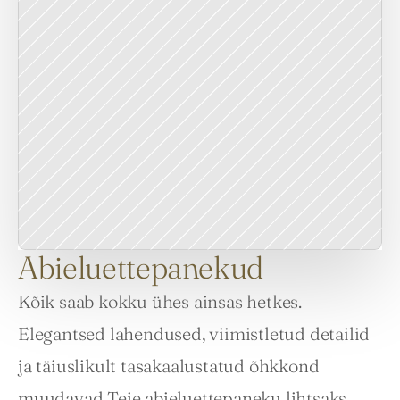
Abieluettepanekud
Kõik saab kokku ühes ainsas hetkes. 
Elegantsed lahendused, viimistletud detailid 
ja täiuslikult tasakaalustatud õhkkond 
muudavad Teie abieluettepaneku lihtsaks, 