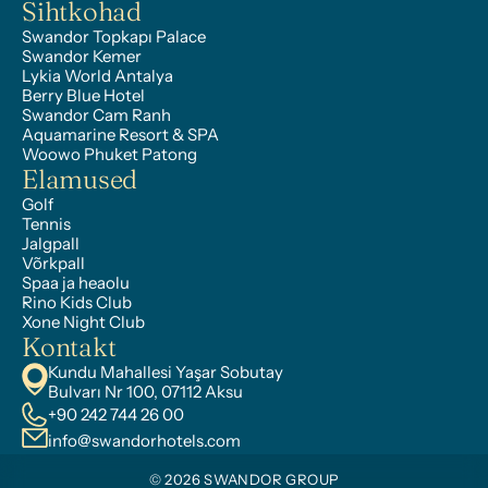
Sihtkohad
Swandor Topkapı Palace
Swandor Kemer
Lykia World Antalya
Berry Blue Hotel
Swandor Cam Ranh
Aquamarine Resort & SPA
Woowo Phuket Patong
Elamused
Golf
Tennis
Jalgpall
Võrkpall
Spaa ja heaolu
Rino Kids Club
Xone Night Club
Kontakt
Kundu Mahallesi Yaşar Sobutay 
Bulvarı Nr 100, 07112 Aksu
+90 242 744 26 00
info@swandorhotels.com
© 2026 SWANDOR GROUP