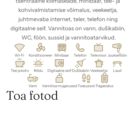
tsentraalne kliimaseade, minibaar, tee- ja 
kohvivalmistamise võimalus, veekeetja, 
juhtmevaba internet, teler, telefon ning 
digitaalne seif. Vannitoas on vann, dušikabiin, 
WC, föön, sussid ja vannitoatarvikud.
Wi-Fi
Konditsioneer
Minibaar
Telefon
Televiisor
Juukseföön
Tee ja kohv
Rõdu
Digitaalne seif
Dušikabiin
Veekeetja
Laud
Vann
Vannitoa mugavused
Toasussid
Pagasialus
Toa fotod