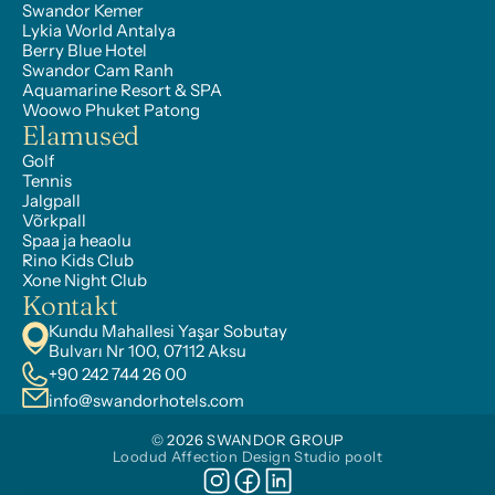
Swandor Kemer
Lykia World Antalya
Berry Blue Hotel
Swandor Cam Ranh
Aquamarine Resort & SPA
Woowo Phuket Patong
Elamused
Golf
Tennis
Jalgpall
Võrkpall
Spaa ja heaolu
Rino Kids Club
Xone Night Club
Kontakt
Kundu Mahallesi Yaşar Sobutay 
Bulvarı Nr 100, 07112 Aksu
+90 242 744 26 00
info@swandorhotels.com
© 2026 SWANDOR GROUP
Loodud Affection Design Studio poolt