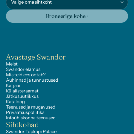
Broneerige kohe ›
Avastage Swandor
Meist
Swandor elamus
Mis teid ees ootab?
Auhinnad ja tunnustused
Karjäär
Külalisteraamat
Jätkusuutlikkus
Kataloog
Teenused ja mugavused
Privaatsuspoliitika
Infoühiskonna teenused
Sihtkohad
Swandor Topkapı Palace