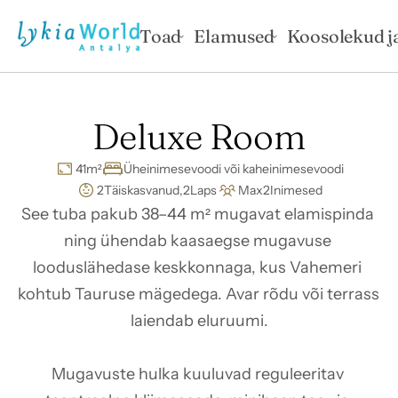
Toad
Elamused
Koosolekud ja
Deluxe Room
41
m²
Üheinimesevoodi või kaheinimesevoodi
2
Täiskasvanud,
2
Laps
Max
2
Inimesed
See tuba pakub 38–44 m² mugavat elamispinda 
ning ühendab kaasaegse mugavuse 
looduslähedase keskkonnaga, kus Vahemeri 
kohtub Tauruse mägedega. Avar rõdu või terrass 
laiendab eluruumi.

Mugavuste hulka kuuluvad reguleeritav 