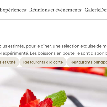
Expériences
Réunions et événements
Galerie
De
us estimés, pour le dîner, une sélection exquise de m
el expérimenté. Les boissons en bouteille sont dispo
s et Café
Restaurants à la carte
Restaurants princip