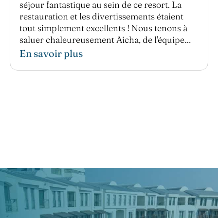
séjour fantastique au sein de ce resort. La
restauration et les divertissements étaient
tout simplement excellents ! Nous tenons à
saluer chaleureusement Aicha, de l'équipe
Animation, qui a rendu nos deux derniers
En savoir plus
jours si agréables et joyeux grâce à ses
animations et sa bonne humeur ❤️❤️