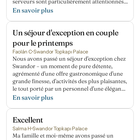
serveurs sont particulièrement attentionnés ;
nous tenons à remercier chaleureusement M.
En savoir plus
Coşkun ainsi que Mme Hülya. Ce fut un
séjour des plus agréables, sans la moindre
fausse note. Au plaisir de vous revoir, avec
Un séjour d'exception en couple 
tous nos remerciements.
pour le printemps
Faolán C
•
Swandor Topkapı Palace
Nous avons passé un séjour d'exception chez
Swandor – un moment de pure détente,
agrémenté d'une offre gastronomique d'une
grande finesse, d'activités des plus plaisantes,
le tout porté par un personnel d'une élégance
et d'une attention de chaque instant.
En savoir plus
Excellent
Salma H
•
Swandor Topkapı Palace
Ma famille et moi-même avons passé un