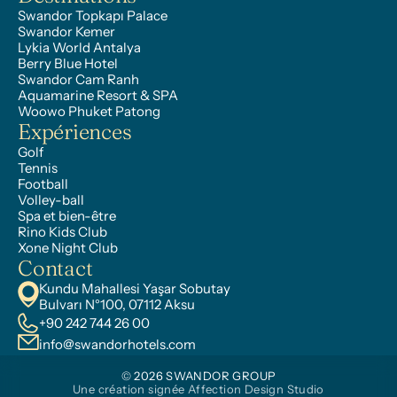
Swandor Topkapı Palace
Swandor Kemer
Lykia World Antalya
Berry Blue Hotel
Swandor Cam Ranh
Aquamarine Resort & SPA
Woowo Phuket Patong
Expériences
Golf
Tennis
Football
Volley-ball
Spa et bien-être
Rino Kids Club
Xone Night Club
Contact
Kundu Mahallesi Yaşar Sobutay 
Bulvarı N°100, 07112 Aksu
+90 242 744 26 00
info@swandorhotels.com
© 2026 SWANDOR GROUP
Une création signée Affection Design Studio