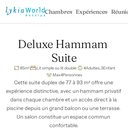
Chambres
Expériences
Réuni
Deluxe Hammam 
Suite
85
m²
Lit simple ou lit double
4
Adultes,
3
Enfant
Max
4
Personnes
Cette suite duplex de 77 à 93 m² offre une 
expérience distinctive, avec un hammam privatif 
dans chaque chambre et un accès direct à la 
piscine depuis un grand balcon ou une terrasse. 
Un salon constitue un espace commun 
confortable.
