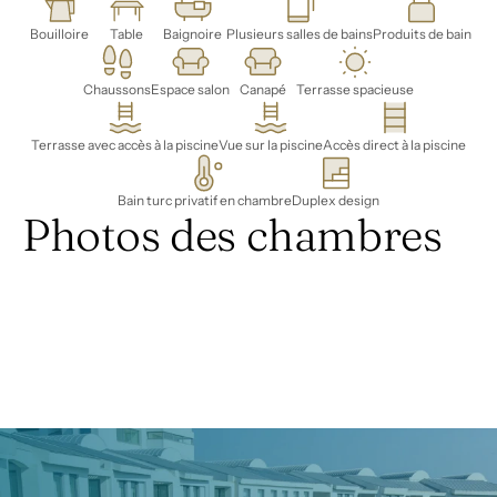
Bouilloire
Table
Baignoire
Plusieurs salles de bains
Produits de bain
Chaussons
Espace salon
Canapé
Terrasse spacieuse
Terrasse avec accès à la piscine
Vue sur la piscine
Accès direct à la piscine
Bain turc privatif en chambre
Duplex design
Photos des chambres