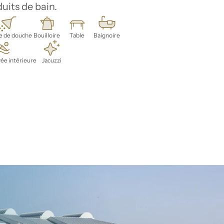
uits de bain.
e de douche
Bouilloire
Table
Baignoire
vée intérieure
Jacuzzi