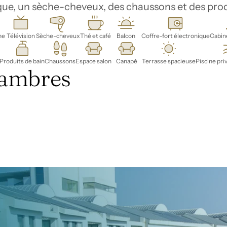
ue, un sèche-cheveux, des chaussons et des prod
ne
Télévision
Sèche-cheveux
Thé et café
Balcon
Coffre-fort électronique
Cabin
Produits de bain
Chaussons
Espace salon
Canapé
Terrasse spacieuse
Piscine pri
hambres