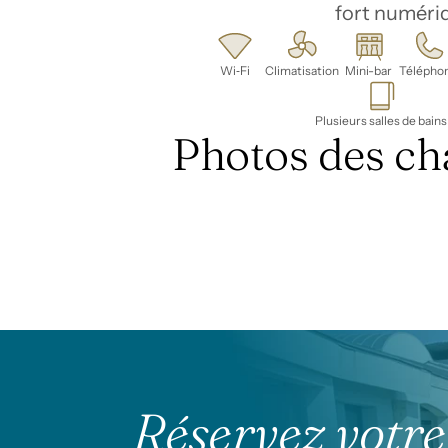
fort numériq
Wi‑Fi
Climatisation
Mini-bar
Télépho
Plusieurs salles de bains
Photos des c
Réservez votre