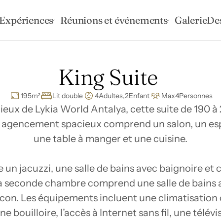
Expériences
Réunions et événements
Galerie
De
King Suite 
195
m²
Lit double
4
Adultes,
2
Enfant
Max
4
Personnes
eux de Lykia World Antalya, cette suite de 190 à 
n agencement spacieux comprend un salon, un espac
une table à manger et une cuisine.

n jacuzzi, une salle de bains avec baignoire et c
La seconde chambre comprend une salle de bains a
con. Les équipements incluent une climatisation c
ne bouilloire, l’accès à Internet sans fil, une télév