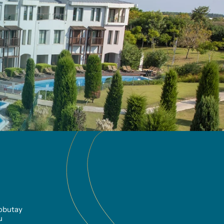
obutay 
u