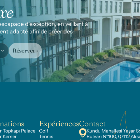
xe
capade d’exception, en veillant à 
nt adapté afin de créer des 
Réserver ›
nations
Expériences
Contact
 Topkapı Palace
Golf
Kundu Mahallesi Yaşar S
r Kemer
Tennis
Bulvarı N°100, 07112 Aks