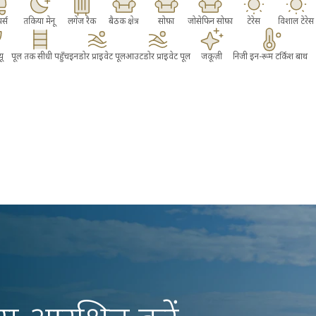
र्स
तकिया मेनू
लगेज रैक
बैठक क्षेत्र
सोफ़ा
जोसेफिन सोफ़ा
टेरेस
विशाल टेरेस
यू
पूल तक सीधी पहुँच
इनडोर प्राइवेट पूल
आउटडोर प्राइवेट पूल
जकूज़ी
निजी इन-रूम टर्किश बाथ