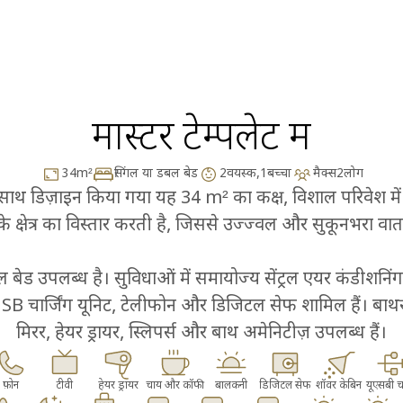
मास्टर टेम्पलेट रूम
34
m²
सिंगल या डबल बेड
2
वयस्क,
1
बच्चा
मैक्स
2
लोग
ाथ डिज़ाइन किया गया यह 34 m² का कक्ष, विशाल परिवेश में उत
े क्षेत्र का विस्तार करती है, जिससे उज्ज्वल और सुकूनभरा वात
बेड उपलब्ध है। सुविधाओं में समायोज्य सेंट्रल एयर कंडीशनि
SB चार्जिंग यूनिट, टेलीफोन और डिजिटल सेफ शामिल हैं। बाथ
मिरर, हेयर ड्रायर, स्लिपर्स और बाथ अमेनिटीज़ उपलब्ध हैं।
फ़ोन
टीवी
हेयर ड्रायर
चाय और कॉफी
बालकनी
डिजिटल सेफ
शॉवर केबिन
यूएसबी चा