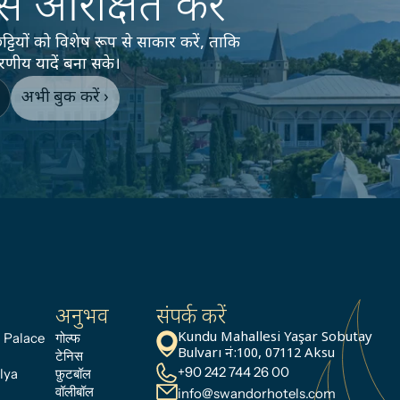
ास आरक्षित करें
ं को विशेष रूप से साकार करें, ताकि 
णीय यादें बना सके।
अभी बुक करें ›
अनुभव
संपर्क करें
 Palace
गोल्फ
Kundu Mahallesi Yaşar Sobutay 
Bulvarı नं:100, 07112 Aksu
टेनिस
+90 242 744 26 00
lya
फ़ुटबॉल
वॉलीबॉल
info@swandorhotels.com