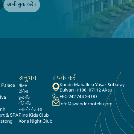
अभी बुक करें ›
अनुभव
संपर्क करें
 Palace
गोल्फ
Kundu Mahallesi Yaşar Sobutay 
Bulvarı नं:100, 07112 Aksu
टेनिस
+90 242 744 26 00
lya
फ़ुटबॉल
वॉलीबॉल
info@swandorhotels.com
anh
स्पा और वेलनेस
rt & SPA
Rino Kids Club
Patong
Xone Night Club