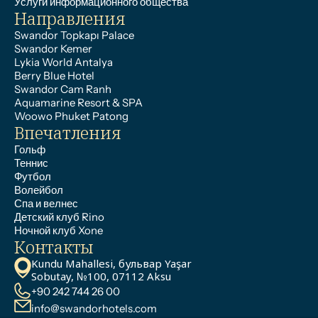
Услуги информационного общества
Направления
Swandor Topkapı Palace
Swandor Kemer
Lykia World Antalya
Berry Blue Hotel
Swandor Cam Ranh
Aquamarine Resort & SPA
Woowo Phuket Patong
Впечатления
Гольф
Теннис
Футбол
Волейбол
Спа и велнес
Детский клуб Rino
Ночной клуб Xone
Контакты
Kundu Mahallesi, бульвар Yaşar 
Sobutay, №100, 07112 Aksu
+90 242 744 26 00
info@swandorhotels.com