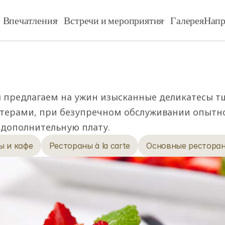
Впечатления
Встречи и мероприятия
Галерея
Напр
 предлагаем на ужин изысканные деликатесы тщ
ерами, при безупречном обслуживании опытног
 дополнительную плату.
ы и кафе
Рестораны à la carte
Основные рестора