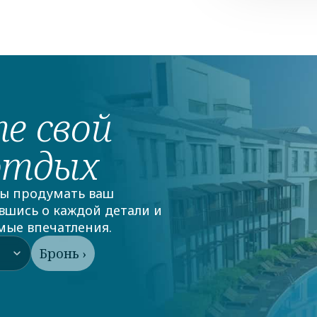
е свой
отдых
ы продумать ваш 
шись о каждой детали и 
мые впечатления.
Бронь ›