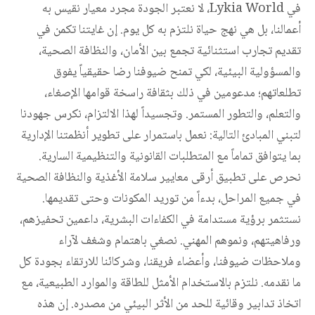
في Lykia World، لا نعتبر الجودة مجرد معيار نقيس به 
أعمالنا، بل هي نهج حياة نلتزم به كل يوم. إن غايتنا تكمن في 
تقديم تجارب استثنائية تجمع بين الأمان، والنظافة الصحية، 
والمسؤولية البيئية، لكي تمنح ضيوفنا رضا حقيقياً يفوق 
تطلعاتهم؛ مدعومين في ذلك بثقافة راسخة قوامها الإصغاء، 
والتعلم، والتطور المستمر. وتجسيداً لهذا الالتزام، نكرس جهودنا 
لتبني المبادئ التالية: نعمل باستمرار على تطوير أنظمتنا الإدارية 
بما يتوافق تماماً مع المتطلبات القانونية والتنظيمية السارية. 
نحرص على تطبيق أرقى معايير سلامة الأغذية والنظافة الصحية 
في جميع المراحل، بدءاً من توريد المكونات وحتى تقديمها. 
نستثمر برؤية مستدامة في الكفاءات البشرية، داعمين تحفيزهم، 
ورفاهيتهم، ونموهم المهني. نصغي باهتمام وشغف لآراء 
وملاحظات ضيوفنا، وأعضاء فريقنا، وشركائنا للارتقاء بجودة كل 
ما نقدمه. نلتزم بالاستخدام الأمثل للطاقة والموارد الطبيعية، مع 
اتخاذ تدابير وقائية للحد من الأثر البيئي من مصدره. إن هذه 