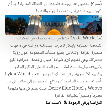
صُمم كل تفصيل هنا ليجسد فلسفتنا بأن العطلة المثالية لا بد أن 
تكون مريحة، غنية، ومفعمة بالبهجة والنشاط.
يُعدّ Lykia World جزءاً من عائلة مرموقة من العلامات 
الفندقية الملتزمة بابتكار تجارب استثنائية وراقية في وجهات 
متميزة الفرادة. وتتلاقى جميع منشآت المجموعة حول رؤية 
مشتركة، وهي تقديم كرم ضيافة أصيل، وخدمة احترافية تليق 
بضيوفنا، وقيمة مستدامة — مع الحفاظ على الطابع الخاص 
والفريد لكل وجهة. وفي هذا الإطار، يبرز منتجع Lykia World 
بأجوائه الطبيعية الساحرة كدرة تاج المجموعة، إلى جانب كل من 
Woovo و Berry Blue Hotel، حيث يضم كل منها مفهوماً 
عصرياً ومتميزاً للضيافة الفاخرة.
التزامنا برقي الجودة & الاستدامة