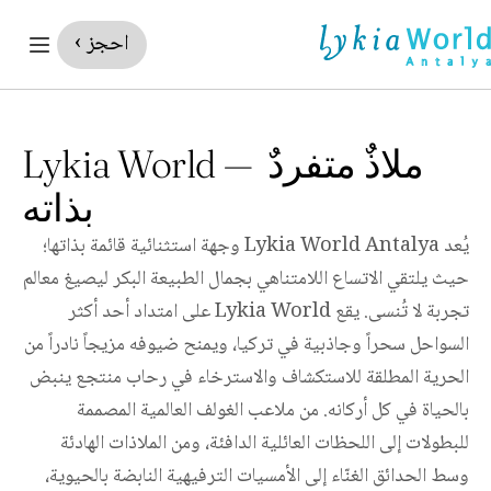
احجز ›
Lykia World — ملاذٌ متفردٌ 
بذاته
يُعد Lykia World Antalya وجهة استثنائية قائمة بذاتها؛ 
حيث يلتقي الاتساع اللامتناهي بجمال الطبيعة البكر ليصيغ معالم 
تجربة لا تُنسى. يقع Lykia World على امتداد أحد أكثر 
السواحل سحراً وجاذبية في تركيا، ويمنح ضيوفه مزيجاً نادراً من 
الحرية المطلقة للاستكشاف والاسترخاء في رحاب منتجع ينبض 
بالحياة في كل أركانه. من ملاعب الغولف العالمية المصممة 
للبطولات إلى اللحظات العائلية الدافئة، ومن الملاذات الهادئة 
وسط الحدائق الغنّاء إلى الأمسيات الترفيهية النابضة بالحيوية، 