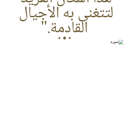
لتتغنى به الأجيال 
القادمة."