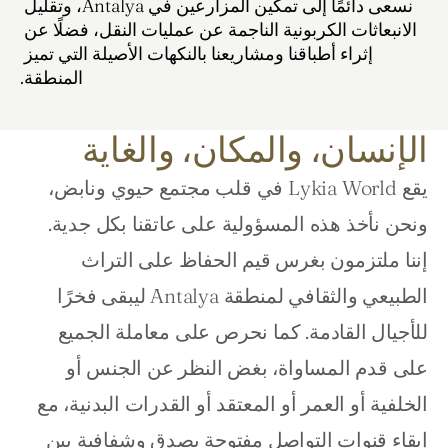
نسعى دائمًا إلى تمكين المزارعين في Antalya، وتقليل 
الانبعاثات الكربونية الناجمة عن عمليات النقل، فضلًا عن 
إثراء أطباقنا ومشاريعنا بالنكهات الأصيلة التي تميز 
المنطقة.
الإنسان، والمكان، والغاية
يقع Lykia World في قلب مجتمع حيوي ونابض، 
ونحن نأخذ هذه المسؤولية على عاتقنا بكل جدية. 
إننا ملتزمون بغرس قيم الحفاظ على التراث 
الطبيعي والثقافي لمنطقة Antalya ليبقى فخرًا 
للأجيال القادمة. كما نحرص على معاملة الجميع 
على قدم المساواة، بغض النظر عن الجنس أو 
الخلفية أو العمر أو المعتقد أو القدرات البدنية، مع 
إبقاء قنوات التواصل مفتوحة بصدق وشفافية بين 