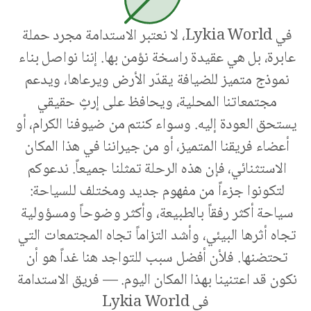
في Lykia World، لا نعتبر الاستدامة مجرد حملة 
عابرة، بل هي عقيدة راسخة نؤمن بها. إننا نواصل بناء 
نموذج متميز للضيافة يقدّر الأرض ويرعاها، ويدعم 
مجتمعاتنا المحلية، ويحافظ على إرثٍ حقيقي 
يستحق العودة إليه. وسواء كنتم من ضيوفنا الكرام، أو 
أعضاء فريقنا المتميز، أو من جيراننا في هذا المكان 
الاستثنائي، فإن هذه الرحلة تمثلنا جميعاً. ندعوكم 
لتكونوا جزءاً من مفهوم جديد ومختلف للسياحة: 
سياحة أكثر رفقاً بالطبيعة، وأكثر وضوحاً ومسؤولية 
تجاه أثرها البيئي، وأشد التزاماً تجاه المجتمعات التي 
تحتضنها. فلأن أفضل سبب للتواجد هنا غداً هو أن 
نكون قد اعتنينا بهذا المكان اليوم. — فريق الاستدامة 
في Lykia World