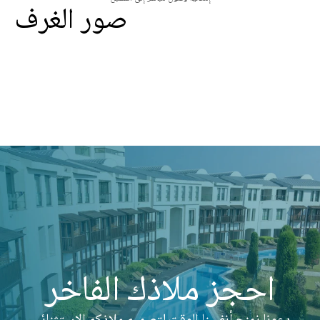
صور الغرف
احجز ملاذك الفاخر