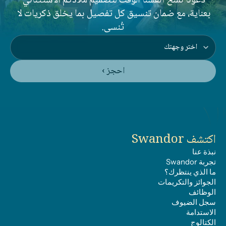
دعونا نمنح أنفسنا الوقت لتصميم ملاذكم الاستثنائي 
بعناية، مع ضمان تنسيق كل تفصيل بما يخلق ذكريات لا 
تُنسى.
احجز ›
اكتشف Swandor
نبذة عنا
تجربة Swandor
ما الذي ينتظرك؟
الجوائز والتكريمات
الوظائف
سجل الضيوف
الاستدامة
الكتالوج