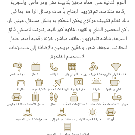
النوم الثانية على حمام مجهز بكابينة دش ومرحاض. ولتجربة 
إقامة متكاملة، تم تزويد الجناح بأحدث وسائل الراحة، بما في 
ذلك نظام تكييف مركزي يمكن التحكم به بشكل مستقل، ميني بار، 
ركن لتحضير الشاي والقهوة، غلاية كهربائية، إنترنت لاسلكي فائق 
السرعة، شاشة تليفزيون، هاتف مباشر، خزنة رقمية آمنة، حامل 
للحقائب، مجفف شعر، وخفّين مريحين بالإضافة إلى مستلزمات 
الاستحمام الفاخرة.
خدمة الواي فاي
وحدة تكييف الهواء
الميني بار
الهاتف
التلفاز
مجفف شعر
الشاي والقهوة
شرفة
خزنة رقمية
كابينة الاستحمام
غلاية مياه
طاولة
حوض الاستحمام
حمّامات متعددة
مستلزمات الحمّام
النعال
حامل الأمتعة
منطقة الجلوس
أريكة
شرفة فسيحة
تراس مع منفذ مباشر إلى المسبح
إطلالة على المسبح
إمكانية وصول مباشر إلى المسبح