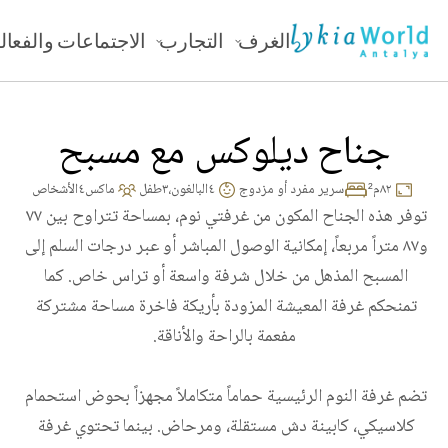
الغرف
التجارب
الاجتماعات والفعال
جناح ديلوكس مع مسبح
٨٢
م²
سرير مفرد أو مزدوج
٤
البالغون،
٣
طفل
ماكس
٤
الأشخاص
توفر هذه الجناح المكون من غرفتي نوم، بمساحة تتراوح بين ٧٧ 
و٨٧ متراً مربعاً، إمكانية الوصول المباشر أو عبر درجات السلم إلى 
المسبح المذهل من خلال شرفة واسعة أو تراس خاص. كما 
تمنحكم غرفة المعيشة المزودة بأريكة فاخرة مساحة مشتركة 
تضم غرفة النوم الرئيسية حماماً متكاملاً مجهزاً بحوض استحمام 
كلاسيكي، كابينة دش مستقلة، ومرحاض. بينما تحتوي غرفة 