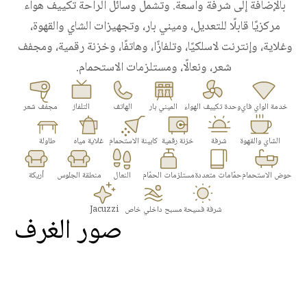
بالإضافة إلى شرفة واسعة. وتشمل وسائل الراحة تكييف هواء 
مركزيًا قابلًا للتعديل، وميني بار، وتجهيزات الشاي والقهوة، 
وغلاية، وإنترنت لاسلكيًا، وتلفازًا، وهاتفًا، وخزنة رقمية، ومجفف 
شعر، ونعالًا، ومستلزمات الاستحمام.
خدمة الواي فاي
وحدة تكييف الهواء
الميني بار
الهاتف
التلفاز
مجفف شعر
الشاي والقهوة
شرفة
خزنة رقمية
كابينة الاستحمام
غلاية مياه
طاولة
حوض الاستحمام
حمّامات متعددة
مستلزمات الحمّام
النعال
منطقة الجلوس
أريكة
شرفة فسيحة
مسبح داخلي خاص
Jacuzzi
صور الغرف