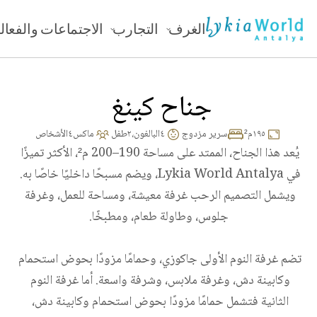
الغرف
التجارب
الاجتماعات والفعال
جناح كينغ 
١٩٥
م²
سرير مزدوج
٤
البالغون،
٢
طفل
ماكس
٤
الأشخاص
يُعد هذا الجناح، الممتد على مساحة 190–200 م²، الأكثر تميزًا 
في Lykia World Antalya، ويضم مسبحًا داخليًا خاصًا به. 
ويشمل التصميم الرحب غرفة معيشة، ومساحة للعمل، وغرفة 
تضم غرفة النوم الأولى جاكوزي، وحمامًا مزودًا بحوض استحمام 
وكابينة دش، وغرفة ملابس، وشرفة واسعة. أما غرفة النوم 
الثانية فتشمل حمامًا مزودًا بحوض استحمام وكابينة دش، 