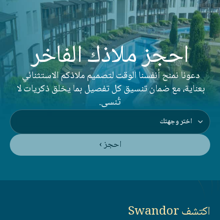
احجز ملاذك الفاخر
دعونا نمنح أنفسنا الوقت لتصميم ملاذكم الاستثنائي 
بعناية، مع ضمان تنسيق كل تفصيل بما يخلق ذكريات لا 
تُنسى.
احجز ›
اكتشف Swandor