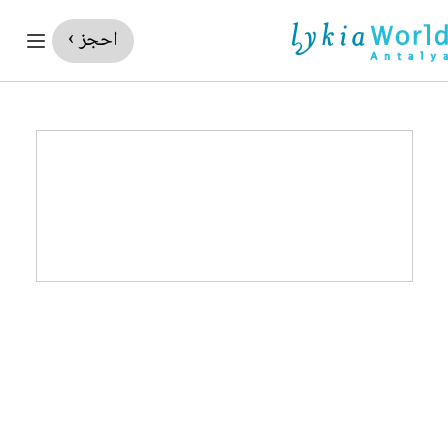
احجز ›