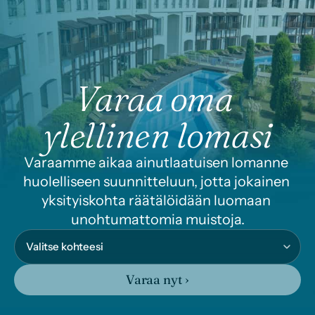
Varaa oma 
ylellinen lomasi
Varaamme aikaa ainutlaatuisen lomanne 
huolelliseen suunnitteluun, jotta jokainen 
yksityiskohta räätälöidään luomaan 
unohtumattomia muistoja.
Varaa nyt ›