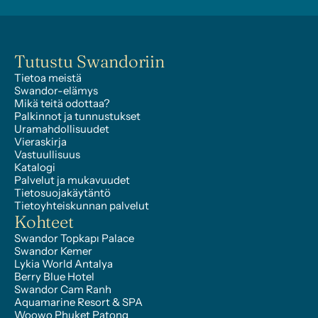
Tutustu Swandoriin
Tietoa meistä
Swandor-elämys
Mikä teitä odottaa?
Palkinnot ja tunnustukset
Uramahdollisuudet
Vieraskirja
Vastuullisuus
Katalogi
Palvelut ja mukavuudet
Tietosuojakäytäntö
Tietoyhteiskunnan palvelut
Kohteet
Swandor Topkapı Palace
Swandor Kemer
Lykia World Antalya
Berry Blue Hotel
Swandor Cam Ranh
Aquamarine Resort & SPA
Woowo Phuket Patong