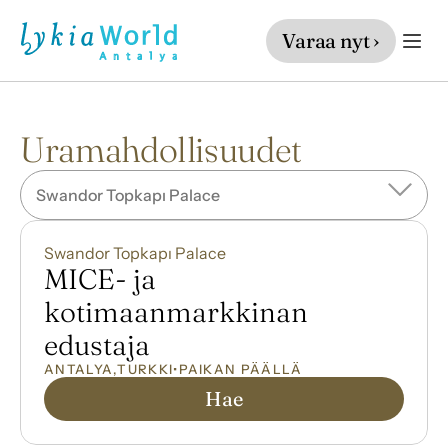
Varaa nyt ›
Uramahdollisuudet
Swandor Topkapı Palace
Swandor Topkapı Palace
MICE- ja 
kotimaanmarkkinan 
edustaja
ANTALYA
,
TURKKI
•
PAIKAN PÄÄLLÄ
Hae