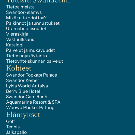
Tietoa meistä
Swandor-elämys
Mikä teitä odottaa?
Palkinnot ja tunnustukset
Uramahdollisuudet
Vieraskirja
Vastuullisuus
Katalogi
Palvelut ja mukavuudet
Tietosuojakäytäntö
Tietoyhteiskunnan palvelut
Kohteet
Swandor Topkapı Palace
Swandor Kemer
Lykia World Antalya
Berry Blue Hotel
Swandor Cam Ranh
Aquamarine Resort & SPA
Woowo Phuket Patong
Elämykset
Golf
Tennis
Jalkapallo