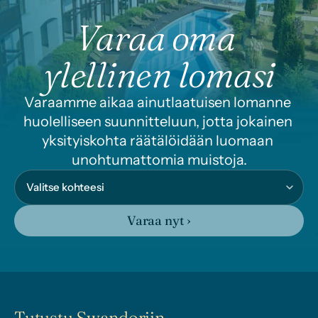
Varaa oma 
ylellinen lomasi
Varaamme aikaa ainutlaatuisen lomanne 
huolelliseen suunnitteluun, jotta jokainen 
yksityiskohta räätälöidään luomaan 
unohtumattomia muistoja.
Varaa nyt ›
Tutustu Swandoriin