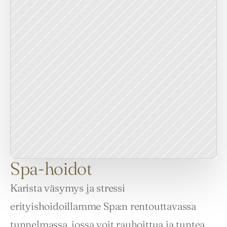
Spa-hoidot
Karista väsymys ja stressi 
erityishoidoillamme Spa:n rentouttavassa 
tunnelmassa, jossa voit rauhoittua ja tuntea 