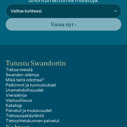
unohtumattomia muistoja.
Varaa nyt ›
Tutustu Swandoriin
Tietoa meistä
Swandor-elämys
Mikä teitä odottaa?
Palkinnot ja tunnustukset
Uramahdollisuudet
Vieraskirja
Vastuullisuus
Katalogi
Palvelut ja mukavuudet
Tietosuojakäytäntö
Tietoyhteiskunnan palvelut