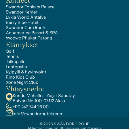
Kohteet
Swandor Topkapı Palace
Swandor Kemer
Lykia World Antalya
Berry Blue Hotel
Swandor Cam Ranh
Aquamarine Resort & SPA
Woowo Phuket Patong
Elämykset
Golf
Tennis
Jalkapallo
Lentopallo
Kylpylä & hyvinvointi
Rino Kids Club
Xone Night Club
Yhteystiedot
Kundu Mahallesi Yaşar Sobutay 
Bulvarı No:100, 07112 Aksu
+90 242 744 26 00
info@swandorhotels.com
© 2026 SWANDOR GROUP
Affection Design Studion suunnittelema