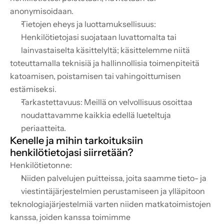
anonymisoidaan.
Tietojen eheys ja luottamuksellisuus: 
Henkilötietojasi suojataan luvattomalta tai 
lainvastaiselta käsittelyltä; käsittelemme niitä
toteuttamalla teknisiä ja hallinnollisia toimenpiteitä 
katoamisen, poistamisen tai vahingoittumisen 
estämiseksi.
Tarkastettavuus: Meillä on velvollisuus osoittaa 
noudattavamme kaikkia edellä lueteltuja 
periaatteita.
Kenelle ja mihin tarkoituksiin 
henkilötietojasi siirretään?
Henkilötietonne:
Niiden palvelujen puitteissa, joita saamme tieto- ja 
viestintäjärjestelmien perustamiseen ja ylläpitoon
teknologiajärjestelmiä varten niiden matkatoimistojen 
kanssa, joiden kanssa toimimme 