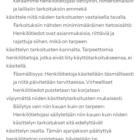
Keräämme henkilötietojasi tiettyihin, nimenomaisiin 
ja laillisiin tarkoituksiin emmekä
käsittele niitä näiden tarkoitusten vastaisella tavalla.
Tarkoituksiin nähden minimimääräinen tietosisältö: 
Henkilötiedot ovat asianmukaisia, riittäviä ja 
rajattuja siihen, mikä on tarpeen
käsittelyn tarkoitusten kannalta. Tarpeettomia 
henkilötietoja, jotka eivät liity käyttötarkoitukseensa, ei 
käsitellä.
Täsmällisyys: Henkilötietoja käsitellään täsmällisesti 
ja niitä päivitetään tarvittaessa. Virheelliset 
henkilötiedot poistetaan tai korjataan
viipymättä niiden käsittelytarkoitusten mukaisesti.
Säilytys vain niin kauan kuin on tarpeen: 
Henkilötietojasi säilytetään niin kauan kuin niiden 
käsittelyn tarkoitukset sitä edellyttävät
käsittelyn osalta. Tämän ajanjakson päätyttyä 
henkilötietosi poistetaan, hävitetään tai 