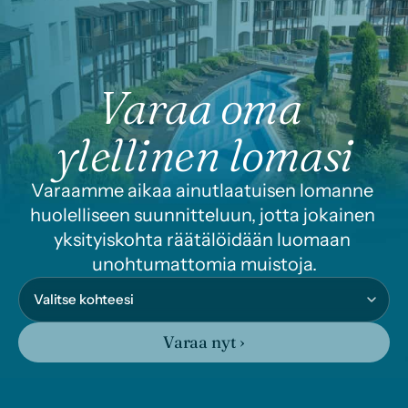
Varaa oma 
ylellinen lomasi
Varaamme aikaa ainutlaatuisen lomanne 
huolelliseen suunnitteluun, jotta jokainen 
yksityiskohta räätälöidään luomaan 
unohtumattomia muistoja.
Varaa nyt ›