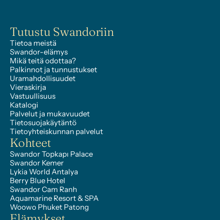
Tutustu Swandoriin
Tietoa meistä
Swandor-elämys
Mikä teitä odottaa?
Palkinnot ja tunnustukset
Uramahdollisuudet
Vieraskirja
Vastuullisuus
Katalogi
Palvelut ja mukavuudet
Tietosuojakäytäntö
Tietoyhteiskunnan palvelut
Kohteet
Swandor Topkapı Palace
Swandor Kemer
Lykia World Antalya
Berry Blue Hotel
Swandor Cam Ranh
Aquamarine Resort & SPA
Woowo Phuket Patong
Elämykset