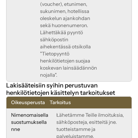
(voucher), etunimen, 
sukunimen, hotellissa 
oleskelun ajankohdan 
sekä huonenumeron.
Lähettäkää pyyntö 
sähköpostin 
aihekentässä otsikolla 
"Tietopyyntö 
henkilötietojen suojaa 
koskevan lainsäädännön 
nojalla".
Lakisääteisiin syihin perustuvan 
henkilötietojen käsittelyn tarkoitukset
Oikeusperusta
Tarkoitus
Nimenomaisella 
Lähetämme Teille ilmoituksia, 
suostumuksella
sähköposteja, esitteitä jne. 
nne
tuotteistamme ja 
palveluistamme.