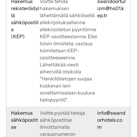
Hakemus
Voitte tehdä 
swandoortur
rekisteröidyl
hakemuksen 
izm@hs01.k
lä
lähettämällä sähköisellä 
ep.tr
sähköpostill
allekirjoituksellanne 
a
allekirjoitetun pyyntönne 
(KEP)
KEP-osoitteestanne. Ellei 
toisin ilmoiteta, vastaus 
toimitetaan KEP-
osoitteeseenne. 
Lähettäkää viesti 
aiherivillä otsikolla 
"Henkilötietojen suojaa 
koskevan lain 
soveltamisalaan kuuluva 
tietopyyntö".
Hakemus 
Voitte pyytää tietoja 
info@swand
sähköpostit
sähköpostitse 
orhotels.co
se
ilmoittamalla 
m
varausnumeron 