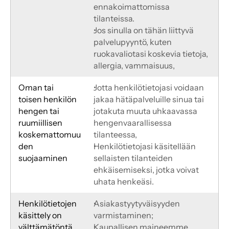
ennakoimattomissa 
tilanteissa.
Jos sinulla on tähän liittyvä 
palvelupyyntö, kuten 
ruokavaliotasi koskevia tietoja,
allergia, vammaisuus,
Oman tai
Jotta henkilötietojasi voidaan 
toisen henkilön 
jakaa hätäpalveluille sinua tai 
hengen tai
jotakuta muuta uhkaavassa 
ruumiillisen 
hengenvaarallisessa 
koskemattomuu
tilanteessa,
den 
Henkilötietojasi käsitellään 
suojaaminen
sellaisten tilanteiden 
ehkäisemiseksi, jotka voivat 
uhata henkeäsi.
Henkilötietojen 
Asiakastyytyväisyyden 
käsittely on 
varmistaminen;
välttämätöntä 
Kaupallisen maineemme 