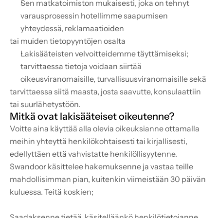
Sen matkatoimiston mukaisesti, joka on tehnyt 
varausprosessin hotellimme saapumisen 
yhteydessä, reklamaatioiden
tai muiden tietopyyntöjen osalta
Lakisääteisten velvoitteidemme täyttämiseksi; 
tarvittaessa tietoja voidaan siirtää 
oikeusviranomaisille, turvallisuusviranomaisille sekä
tarvittaessa siitä maasta, josta saavutte, konsulaattiin 
tai suurlähetystöön.
Mitkä ovat lakisääteiset oikeutenne?
Voitte aina käyttää alla olevia oikeuksianne ottamalla 
meihin yhteyttä henkilökohtaisesti tai kirjallisesti, 
edellyttäen että vahvistatte henkilöllisyytenne.
Swandoor käsittelee hakemuksenne ja vastaa teille 
mahdollisimman pian, kuitenkin viimeistään 30 päivän 
kuluessa. Teitä koskien;
Saadaksenne tietää, käsitelläänkö henkilötietojanne,