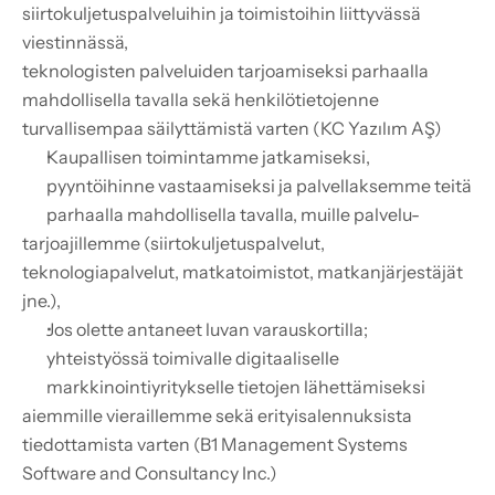
siirtokuljetuspalveluihin ja toimistoihin liittyvässä 
viestinnässä,
teknologisten palveluiden tarjoamiseksi parhaalla 
mahdollisella tavalla sekä henkilötietojenne 
turvallisempaa säilyttämistä varten (KC Yazılım AŞ)
Kaupallisen toimintamme jatkamiseksi, 
pyyntöihinne vastaamiseksi ja palvellaksemme teitä 
parhaalla mahdollisella tavalla, muille palvelu-
tarjoajillemme (siirtokuljetuspalvelut, 
teknologiapalvelut, matkatoimistot, matkanjärjestäjät 
jne.),
Jos olette antaneet luvan varauskortilla; 
yhteistyössä toimivalle digitaaliselle 
markkinointiyritykselle tietojen lähettämiseksi
aiemmille vieraillemme sekä erityisalennuksista 
tiedottamista varten (B1 Management Systems 
Software and Consultancy Inc.)