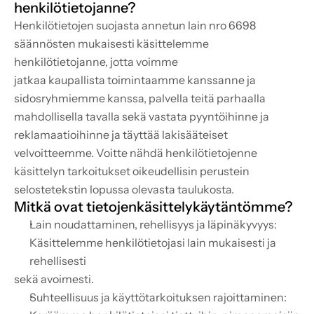
henkilötietojanne?
Henkilötietojen suojasta annetun lain nro 6698 
säännösten mukaisesti käsittelemme 
henkilötietojanne, jotta voimme
jatkaa kaupallista toimintaamme kanssanne ja 
sidosryhmiemme kanssa, palvella teitä parhaalla 
mahdollisella tavalla sekä vastata pyyntöihinne ja
reklamaatioihinne ja täyttää lakisääteiset 
velvoitteemme. Voitte nähdä henkilötietojenne 
käsittelyn tarkoitukset oikeudellisin perustein
selostetekstin lopussa olevasta taulukosta.
Mitkä ovat tietojenkäsittelykäytäntömme?
Lain noudattaminen, rehellisyys ja läpinäkyvyys: 
Käsittelemme henkilötietojasi lain mukaisesti ja 
rehellisesti
sekä avoimesti.
Suhteellisuus ja käyttötarkoituksen rajoittaminen: 