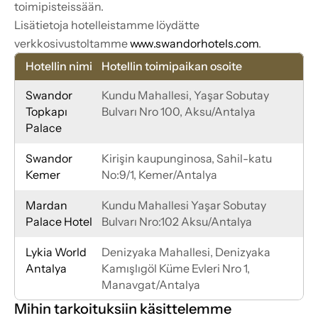
toimipisteissään.
Lisätietoja hotelleistamme löydätte 
verkkosivustoltamme 
www.swandorhotels.com
.
Hotellin nimi
Hotellin toimipaikan osoite
Swandor 
Kundu Mahallesi, Yaşar Sobutay 
Topkapı 
Bulvarı Nro 100, Aksu/Antalya
Palace
Swandor 
Kirişin kaupunginosa, Sahil-katu 
Kemer
No:9/1, Kemer/Antalya
Mardan 
Kundu Mahallesi Yaşar Sobutay 
Palace Hotel
Bulvarı Nro:102 Aksu/Antalya
Lykia World 
Denizyaka Mahallesi, Denizyaka 
Antalya
Kamışlıgöl Küme Evleri Nro 1, 
Manavgat/Antalya
Mihin tarkoituksiin käsittelemme 