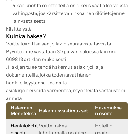
älkää unohtako, että teillä on oikeus vaatia korvausta 
vahingosta, jos kärsitte vahinkoa henkilötietojenne 
lainvastaisesta
käsittelystä.
Kuinka hakea?
Voitte toimittaa sen jollakin seuraavista tavoista. 
Pyyntöönne vastataan 30 päivän kuluessa lain nro 
6698 13 artiklan mukaisesti
. Hakijan tulee tehdä hakemus asiakirjoilla ja 
dokumenteilla, jotka todentavat hänen 
henkilöllisyytensä. Jos näitä
asiakirjoja ei voida varmentaa, myönteistä vastausta ei 
anneta.
Hakemus
Hakemukse
Hakemusvaatimukset
Menetelmä
n osoite
Henkilökoht
Voitte hakea 
Hotellin 
aisesti, 
lähettämällä postitse 
osoite