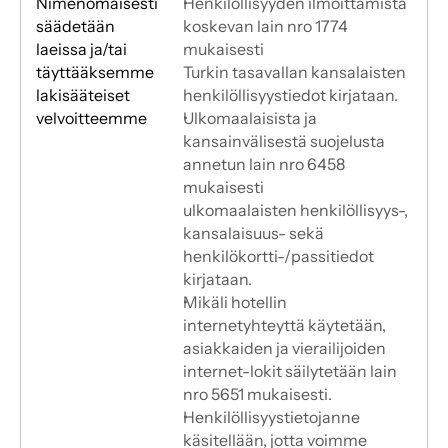
Nimenomaisesti 
Henkilöllisyyden ilmoittamista 
säädetään
koskevan lain nro 1774 
laeissa ja/tai 
mukaisesti
täyttääksemme
Turkin tasavallan kansalaisten 
lakisääteiset 
henkilöllisyystiedot kirjataan.
velvoitteemme
Ulkomaalaisista ja 
kansainvälisestä suojelusta 
annetun lain nro 6458 
mukaisesti
ulkomaalaisten henkilöllisyys-, 
kansalaisuus- sekä 
henkilökortti-/passitiedot 
kirjataan.
Mikäli hotellin 
internetyhteyttä käytetään, 
asiakkaiden ja vierailijoiden 
internet-lokit säilytetään lain 
nro 5651 mukaisesti.
Henkilöllisyystietojanne 
käsitellään, jotta voimme 