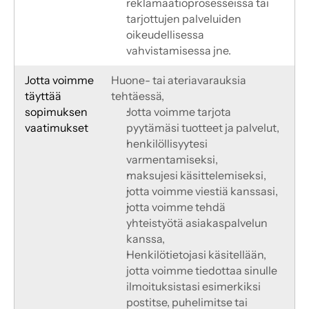
reklamaatioprosesseissa tai 
tarjottujen palveluiden 
oikeudellisessa 
vahvistamisessa jne.
Jotta voimme 
Huone- tai ateriavarauksia 
täyttää
tehtäessä,
sopimuksen 
Jotta voimme tarjota 
vaatimukset
pyytämäsi tuotteet ja palvelut,
henkilöllisyytesi 
varmentamiseksi,
maksujesi käsittelemiseksi,
jotta voimme viestiä kanssasi,
jotta voimme tehdä 
yhteistyötä asiakaspalvelun 
kanssa,
Henkilötietojasi käsitellään, 
jotta voimme tiedottaa sinulle 
ilmoituksistasi esimerkiksi 
postitse, puhelimitse tai 