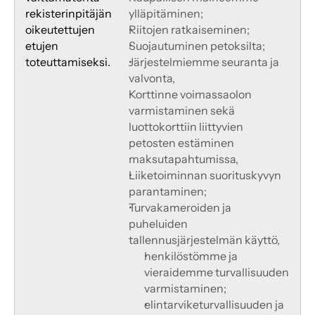
rekisterinpitäjän 
ylläpitäminen;
oikeutettujen 
Riitojen ratkaiseminen;
etujen 
Suojautuminen petoksilta;
toteuttamiseksi.
Järjestelmiemme seuranta ja 
valvonta,
Korttinne voimassaolon 
varmistaminen sekä 
luottokorttiin liittyvien 
petosten estäminen
maksutapahtumissa,
Liiketoiminnan suorituskyvyn 
parantaminen;
Turvakameroiden ja 
puheluiden 
tallennusjärjestelmän käyttö,
henkilöstömme ja 
vieraidemme turvallisuuden 
varmistaminen;
elintarviketurvallisuuden ja 