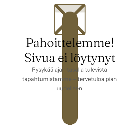
Pahoittelemme!
Sivua ei löytynyt
Pysykää ajan tasalla tulevista 
tapahtumistamme – tervetuloa pian 
uudelleen.