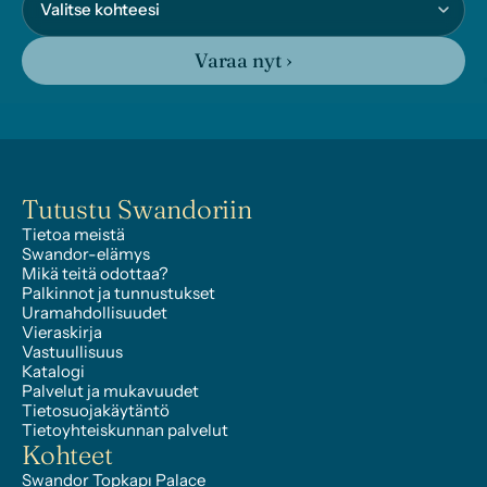
Varaa nyt ›
Tutustu Swandoriin
Tietoa meistä
Swandor-elämys
Mikä teitä odottaa?
Palkinnot ja tunnustukset
Uramahdollisuudet
Vieraskirja
Vastuullisuus
Katalogi
Palvelut ja mukavuudet
Tietosuojakäytäntö
Tietoyhteiskunnan palvelut
Kohteet
Swandor Topkapı Palace