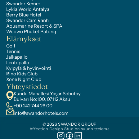
Swandor Kemer
Lykia World Antalya
Berry Blue Hotel
Swandor Cam Ranh
Aquamarine Resort & SPA
Woowo Phuket Patong
Elämykset
Golf
Tennis
Jalkapallo
Lentopallo
Kylpylä & hyvinvointi
Rino Kids Club
Xone Night Club
Yhteystiedot
Kundu Mahallesi Yaşar Sobutay 
Bulvarı No:100, 07112 Aksu
+90 242 744 26 00
info@swandorhotels.com
© 2026 SWANDOR GROUP
Affection Design Studion suunnittelema