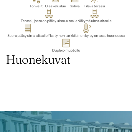
Tohvelit
Oleskelualue
Sohva
Tilava terassi
Terassi, josta on pääsy uima-altaalle
Näkymä uima-altaalle
Suora pääsy uima-altaalle
Yksityinen turkkilainen kylpy omassa huoneessa
Duplex-muotoilu
Huonekuvat