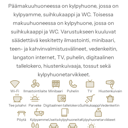
Päämakuuhuoneessa on kylpyhuone, jossa on 
kylpyamme, suihkukaappi ja WC. Toisessa 
makuuhuoneessa on kylpyhuone, jossa on 
suihkukaappi ja WC. Varustukseen kuuluvat 
säädettävä keskitetty ilmastointi, minibaari, 
teen- ja kahvinvalmistusvälineet, vedenkeitin, 
langaton internet, TV, puhelin, digitaalinen 
tallelokero, hiustenkuivaaja, tossut sekä 
kylpyhuonetarvikkeet.
Wi-Fi
Ilmastointilaite
Minibaari
Puhelin
TV
Hiustenkuivain
Tee ja kahvi
Parveke
Digitaalinen tallelokero
Suihkukaappi
Vedenkeitin
Pöytä
Kylpyamme
Useita kylpyhuoneita
Kylpyhuonetarvikkeet