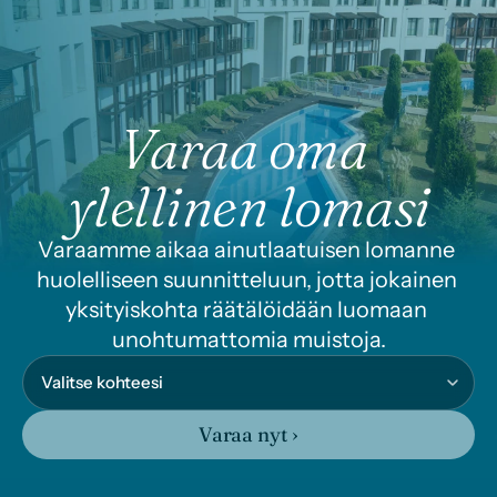
Varaa oma 
ylellinen lomasi
Varaamme aikaa ainutlaatuisen lomanne 
huolelliseen suunnitteluun, jotta jokainen 
yksityiskohta räätälöidään luomaan 
unohtumattomia muistoja.
Varaa nyt ›