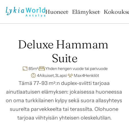
Huoneet
Elämykset
Kokoukse
Deluxe Hammam 
Suite
85
m²
Yhden hengen vuode tai parivuode
4
Aikuiset,
3
Lapsi
Max
4
Henkilöt
Tämä 77–93 m²:n duplex-sviitti tarjoaa 
ainutlaatuisen elämyksen: jokaisessa huoneessa 
on oma turkkilainen kylpy sekä suora allasyhteys 
suurelta parvekkeelta tai terassilta. Olohuone 
tarjoaa viihtyisän yhteisen oleskelutilan.
