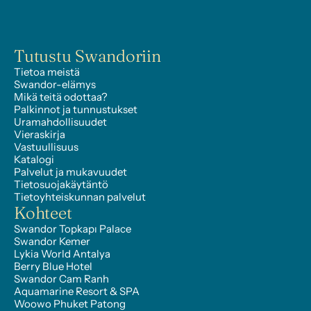
Tutustu Swandoriin
Tietoa meistä
Swandor-elämys
Mikä teitä odottaa?
Palkinnot ja tunnustukset
Uramahdollisuudet
Vieraskirja
Vastuullisuus
Katalogi
Palvelut ja mukavuudet
Tietosuojakäytäntö
Tietoyhteiskunnan palvelut
Kohteet
Swandor Topkapı Palace
Swandor Kemer
Lykia World Antalya
Berry Blue Hotel
Swandor Cam Ranh
Aquamarine Resort & SPA
Woowo Phuket Patong