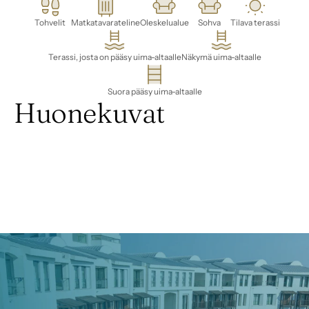
Tohvelit
Matkatavarateline
Oleskelualue
Sohva
Tilava terassi
Terassi, josta on pääsy uima-altaalle
Näkymä uima-altaalle
Suora pääsy uima-altaalle
Huonekuvat