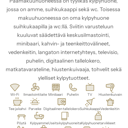
Päämakuuhuoneessa on tyylikäs kylpyhuone, 
jossa on amme, suihkukaappi sekä wc. Toisessa 
makuuhuoneessa on oma kylpyhuone 
suihkukaapilla ja wc:llä. Sviitin varusteluun 
kuuluvat säädettävä keskusilmastointi, 
minibaari, kahvin- ja teenkeittovälineet, 
vedenkeitin, langaton internetyhteys, televisio, 
puhelin, digitaalinen tallelokero, 
matkatavarateline, hiustenkuivaaja, tohvelit sekä 
ylelliset kylpytuotteet.
Wi-Fi
Ilmastointilaite
Minibaari
Puhelin
TV
Hiustenkuivain
Tee ja kahvi
Parveke
Digitaalinen tallelokero
Suihkukaappi
Vedenkeitin
Pöytä
Kylpyamme
Useita kylpyhuoneita
Kylpyhuonetarvikkeet