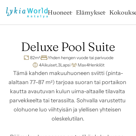
Huoneet
Elämykset
Kokoukse
Deluxe Pool Suite
82
m²
Yhden hengen vuode tai parivuode
4
Aikuiset,
3
Lapsi
Max
4
Henkilöt
Tämä kahden makuuhuoneen sviitti (pinta-
alaltaan 77–87 m²) tarjoaa suoran tai portaikon 
kautta avautuvan kulun uima-altaalle tilavalta 
parvekkeelta tai terassilta. Sohvalla varustettu 
olohuone luo viihtyisän ja ylellisen yhteisen 
oleskelutilan.
