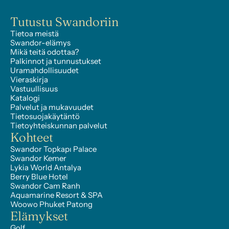
Tutustu Swandoriin
Tietoa meistä
Swandor-elämys
Mikä teitä odottaa?
Palkinnot ja tunnustukset
Uramahdollisuudet
Vieraskirja
Vastuullisuus
Katalogi
Palvelut ja mukavuudet
Tietosuojakäytäntö
Tietoyhteiskunnan palvelut
Kohteet
Swandor Topkapı Palace
Swandor Kemer
Lykia World Antalya
Berry Blue Hotel
Swandor Cam Ranh
Aquamarine Resort & SPA
Woowo Phuket Patong
Elämykset
Golf