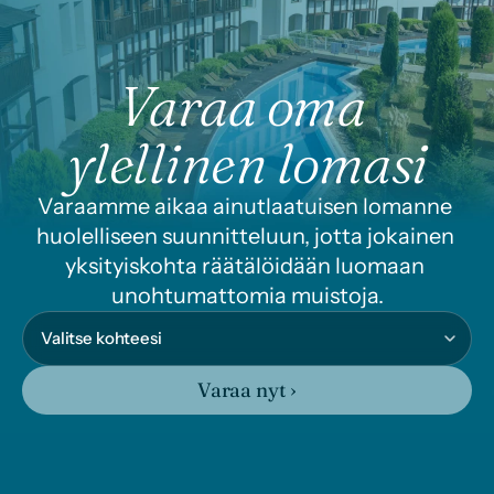
Varaa oma 
ylellinen lomasi
Varaamme aikaa ainutlaatuisen lomanne 
huolelliseen suunnitteluun, jotta jokainen 
yksityiskohta räätälöidään luomaan 
unohtumattomia muistoja.
Varaa nyt ›