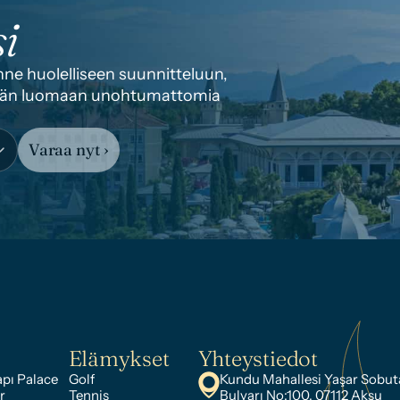
i
e huolelliseen suunnitteluun, 
idään luomaan unohtumattomia 
Varaa nyt ›
Elämykset
Yhteystiedot
pı Palace
Golf
Kundu Mahallesi Yaşar Sobuta
r
Tennis
Bulvarı No:100, 07112 Aksu