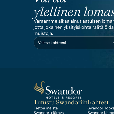
ylellinen lomas
Varaamme aikaa ainutlaatuisen lomann
jotta jokainen yksityiskohta räätälö
muistoja.
Tutustu Swandoriin
Kohteet
Tietoa meistä
Swandor Topka
Swandor-elämys
Swandor Keme