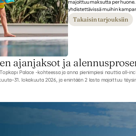
majoittuu maksutta per huone. 
yhdistettävissä muihin kampan
Takaisin tarjouksiin
en ajanjaksot ja alennusprose
kapı Palace -kohteessa ja anna pienimpiesi nauttia all-incl
kuuta–31. lokakuuta 2026, ja enintään 2 lasta majoittuu täys