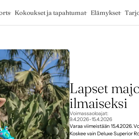
orts
Kokoukset ja tapahtumat
Elämykset
Tarj
Lapset majoi
ilmaiseksi
Voimassaoloajat:
9.4.2026
-
15.4.2026
Varaa viimeistään 15.4.2026. Vo
Koskee vain Deluxe Superior R