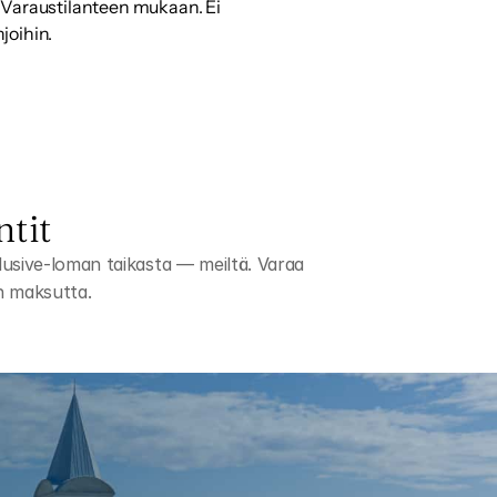
Varaustilanteen mukaan. Ei 
joihin.
ntit
usive-loman taikasta — meiltä. Varaa 
in maksutta.