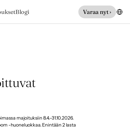
oukset
Blogi
Varaa nyt ›
ttuvat 
imassa majoituksiin 8.4.–31.10.2026. 
oom -huoneluokkaa. Enintään 2 lasta 