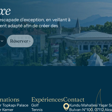
xe
capade d’exception, en veillant à 
nt adapté afin de créer des 
Réserver ›
nations
Expériences
Contact
 Topkapı Palace
Golf
Kundu Mahallesi Yaşar S
r Kemer
Tennis
Bulvarı N°100, 07112 Aks