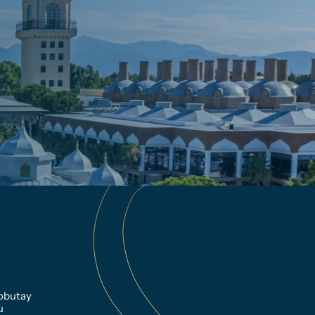
obutay 
u