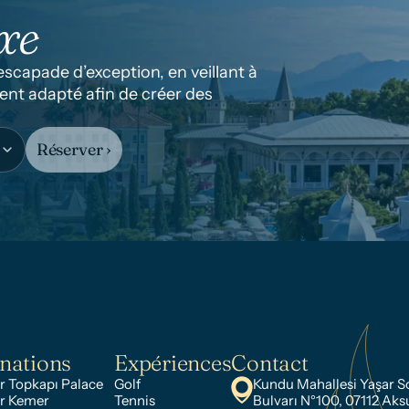
xe
capade d’exception, en veillant à 
nt adapté afin de créer des 
Réserver ›
nations
Expériences
Contact
 Topkapı Palace
Golf
Kundu Mahallesi Yaşar S
r Kemer
Tennis
Bulvarı N°100, 07112 Aks