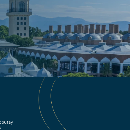
obutay 
u