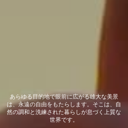
Lykia World
で、ありのま
まの自分に還
る、極上のひ
とときを。
あらゆる目的地で眼前に広がる雄大な美景
は、永遠の自由をもたらします。そこは、自
然の調和と洗練された暮らしが息づく上質な
世界です。