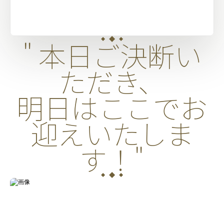
" 本日ご決断い
ただき、
明日はここでお
迎えいたしま
す！"