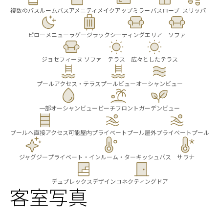
複数のバスルーム
バスアメニティ
メイクアップミラー
バスローブ
スリッパ
ピローメニュー
ラゲージラック
シーティングエリア
ソファ
ジョセフィーヌ ソファ
テラス
広々としたテラス
プールアクセス・テラス
プールビュー
オーシャンビュー
一部オーシャンビュー
ビーチフロント
ガーデンビュー
プールへ直接アクセス可能
屋内プライベートプール
屋外プライベートプール
ジャグジー
プライベート・インルーム・ターキッシュバス
サウナ
デュプレックスデザイン
コネクティングドア
客室写真